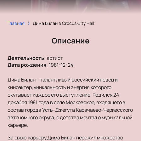
Главная
Дима Билан в Crocus City Hall
Описание
Деятельность
:
артист
Дата рождения
:
1981-12-24
Дима Билан – талантливый российский певец и
киноактер, уникальность и энергия которого
окутывает каждое его выступление. Родился 24
декабря 1981 года в селе Московское, входящего в
состав города Усть-Джегута Карачаево-Черкесского
автономного округа, с детства мечтал о музыкальной
карьере.
За свою карьеру Дима Билан пережил множество