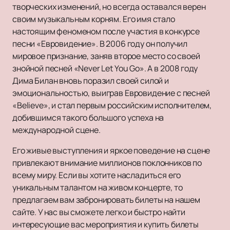
творческих изменений, но всегда оставался верен
своим музыкальным корням. Его имя стало
настоящим феноменом после участия в конкурсе
песни «Евровидение». В 2006 году он получил
мировое признание, заняв второе место со своей
знойной песней «Never Let You Go». А в 2008 году
Дима Билан вновь поразил своей силой и
эмоциональностью, выиграв Евровидение с песней
«Believe», и стал первым российским исполнителем,
добившимся такого большого успеха на
международной сцене.
Его живые выступления и яркое поведение на сцене
привлекают внимание миллионов поклонников по
всему миру. Если вы хотите насладиться его
уникальным талантом на живом концерте, то
предлагаем вам забронировать билеты на нашем
сайте. У нас вы сможете легко и быстро найти
интересующие вас мероприятия и купить билеты