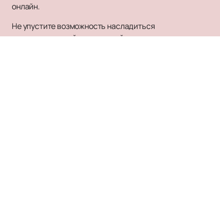
онлайн.
Не упустите возможность насладиться
завораживающей энергетикой и неповторимым
стилем Димы Билана.
Покупайте билеты
на нашем
сайте прямо сейчас и погрузитесь в мир его музыки и
исполнения. Погрузитесь в атмосферу динамичного
шоу и мощных вокальных номеров, которые не
оставят вас равнодушными.
Заказ и бронирование
КРОКУС СИТИ ХОЛЛ
Билеты на мероприятия
+7 (495) 545-46-93