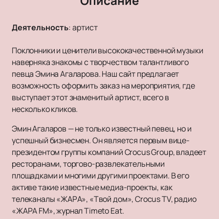
Описание
Деятельность
:
артист
Поклонники и ценители высококачественной музыки
наверняка знакомы с творчеством талантливого
певца Эмина Агаларова. Наш сайт предлагает
возможность оформить заказ на мероприятия, где
выступает этот знаменитый артист, всего в
несколько кликов.
Эмин Агаларов — не только известный певец, но и
успешный бизнесмен. Он является первым вице-
президентом группы компаний Crocus Group, владеет
ресторанами, торгово-развлекательными
площадками и многими другими проектами. В его
активе такие известные медиа-проекты, как
телеканалы «ЖАРА», «Твой дом», Crocus TV, радио
«ЖАРА FM», журнал Timeto Eat.