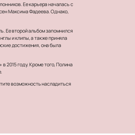
лонников. Ее карьера началась с
есен Максима Фадеева. Однако,
ть. Ее второй альбом запомнился
глы и клипы, а также приняла
еские достижения, она была
в 2015 году. Кроме того, Полина
.
устите возможность насладиться