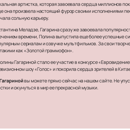
кальная артистка, которая завоевала сердца миллионов пок
где она произвела настоящий фурор своими исполнениями п
ачала сольную карьеру.
стантина Меладзе, Гагарина сразу же завоевала популярнос
ечением времени, Полина выпустила еще более успешные син
опулярным сериалам и озвучке мультфильмов. За свои творч
такими как «Золотой граммофон».
олины Гагариной стало ее участие в конкурсе «Евровидение» 
визионном шоу «Голос» и покорила сердца зрителей в Китае
 Гагариной
вы можете прямо сейчас на нашем сайте. Не уп
тки и окунуться в мир ее прекрасной музыки.