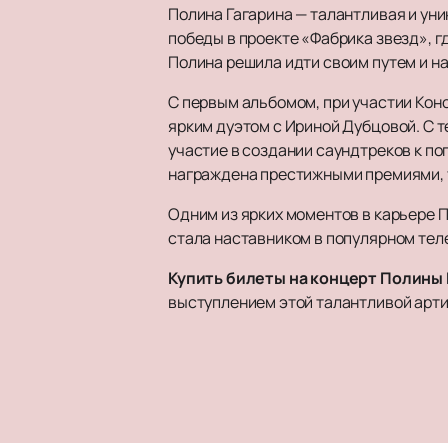
Полина Гагарина — талантливая и уни
победы в проекте «Фабрика звезд», 
Полина решила идти своим путем и н
С первым альбомом, при участии Кон
ярким дуэтом с Ириной Дубцовой. С т
участие в создании саундтреков к п
награждена престижными премиями, 
Одним из ярких моментов в карьере П
стала наставником в популярном теле
Купить билеты на концерт Полины
выступлением этой талантливой артис