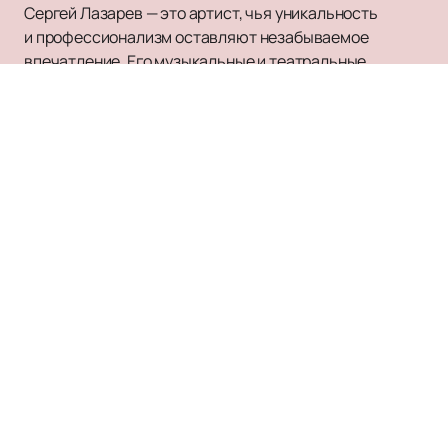
Сергей Лазарев — это артист, чья уникальность
и профессионализм оставляют незабываемое
впечатление. Его музыкальные и театральные
шедевры уносят вас в мир искусства и эмоций.
Не упустите возможность стать частью этой
невероятной истории —
купите билеты
прямо
сейчас и погрузитесь в магию творчества Сергея
Лазарева.
Заказ и бронирование
КРОКУС СИТИ ХОЛЛ
Билеты на мероприятия
+7 (495) 545-46-93