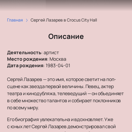
Главная
Сергей Лазарев в Crocus City Hall
Описание
Деятельность
:
артист
Место рождения
:
Москва
Дата рождения
:
1983-04-01
Сергей Лазарев — это имя, которое светит на поп-
сцене как звезда первой величины. Певец, актер
театра и кинодубляжа, телеведущий — он объединяет
в себе множество талантов и собирает поклонников
по всему миру.
Его биография увлекательна и вдохновляет. Уже
с юных лет Сергей Лазарев демонстрировал свой