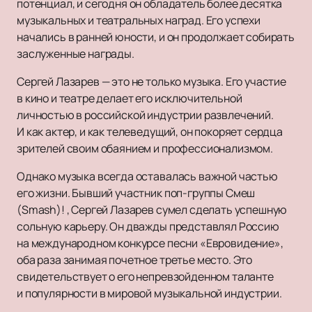
потенциал, и сегодня он обладатель более десятка
музыкальных и театральных наград. Его успехи
начались в ранней юности, и он продолжает собирать
заслуженные награды.
Сергей Лазарев — это не только музыка. Его участие
в кино и театре делает его исключительной
личностью в российской индустрии развлечений.
И как актер, и как телеведущий, он покоряет сердца
зрителей своим обаянием и профессионализмом.
Однако музыка всегда оставалась важной частью
его жизни. Бывший участник поп-группы Смеш
(Smash)! , Сергей Лазарев сумел сделать успешную
сольную карьеру. Он дважды представлял Россию
на международном конкурсе песни «Евровидение»,
оба раза занимая почетное третье место. Это
свидетельствует о его непревзойденном таланте
и популярности в мировой музыкальной индустрии.