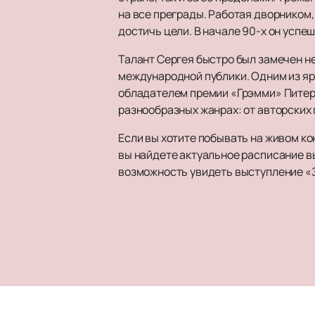
на все преграды. Работая дворником,
достичь цели. В начале 90-х он успе
Талант Сергея быстро был замечен не
международной публики. Одним из яр
обладателем премии «Грэмми» Питеро
разнообразных жанрах: от авторских 
Если вы хотите побывать на живом ко
вы найдете актуальное расписание в
возможность увидеть выступление «З