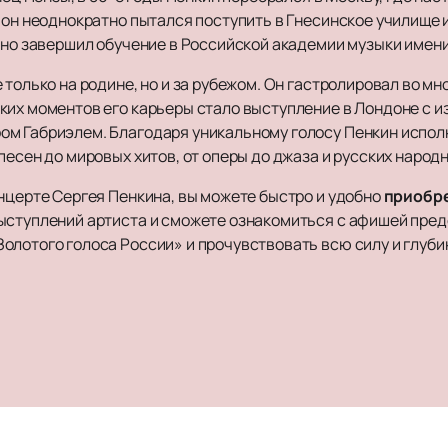
 он неоднократно пытался поступить в Гнесинское училище 
шно завершил обучение в Российской академии музыки имени
 только на родине, но и за рубежом. Он гастролировал во мн
ких моментов его карьеры стало выступление в Лондоне с 
м Габриэлем. Благодаря уникальному голосу Пенкин испол
песен до мировых хитов, от оперы до джаза и русских народ
нцерте Сергея Пенкина, вы можете быстро и удобно
приобр
ыступлений артиста и сможете ознакомиться с афишей пред
олотого голоса России» и прочувствовать всю силу и глуби