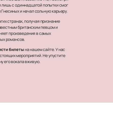
и лишь с одиннадцатой попытки смог
 Гнесиных и начал сольную карьеру.
огих странах, получая признание
известным британским певцом и
няет произведения в самых
ных романсов.
ести билеты
на нашем сайте. У нас
стоящих мероприятий. Не упустите
ну его вокала вживую.