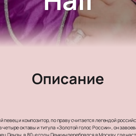
Описание
й певец и композитор, по праву считается легендой росси
 четыре октавы и титула «Золотой голос России», он завое
нец Пензы, в 80-е годы Пенкин перебрался в Москву, где нас