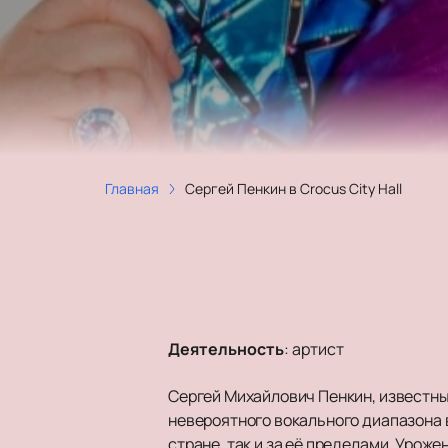
Главная
Сергей Пенкин в Crocus City Hall
Деятельность
:
артист
Сергей Михайлович Пенкин, известны
невероятного вокального диапазона в
стране, так и за её пределами. Уроже