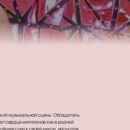
йской музыкальной сцены. Обладатель
вал сердца миллионов как в родной
тойчиво шел к своей мечте, несмотря