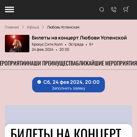
Главная
Афиша
Любовь Успенская
Билеты на концерт Любови Успенской
Крокус Сити Холл
Эстрада
6+
24 фев. 2024
20:00
МЕРОПРИЯТИИ
НАШИ ПРЕИМУЩЕСТВА
БЛИЖАЙШИЕ МЕРОПРИЯТИЯ
БИЛЕТЫ НА КОНЦЕРТ