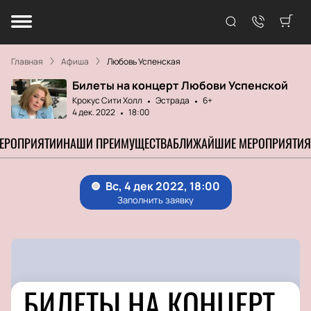
Главная
Афиша
Любовь Успенская
Билеты на концерт Любови Успенской
Крокус Сити Холл
Эстрада
6+
4 дек. 2022
18:00
МЕРОПРИЯТИИ
НАШИ ПРЕИМУЩЕСТВА
БЛИЖАЙШИЕ МЕРОПРИЯТИЯ
БИЛЕТЫ НА КОНЦЕРТ