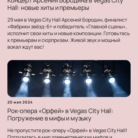
Концерт Арсения Бородина в Vegas City
Hall: новые хиты и премьеры
29 мая в Vegas City Hall Арсений Бородин, финалист
«Фабрики звёзд-6» и победитель «Главной сцены»,
исполнит свои хиты и новые композиции. Готовьтесь
к премьерам и сюрпризам. Живой звук и мощный
вокал ждут вас!
20 мая 2024
Рок-опера «Орфей» в Vegas City Hall:
Погружение в мифы и музыку
Не пропустите рок-оперу «Орфей» в Vegas City Hall!
Погрузитесь в мир древнегреческих мифов и