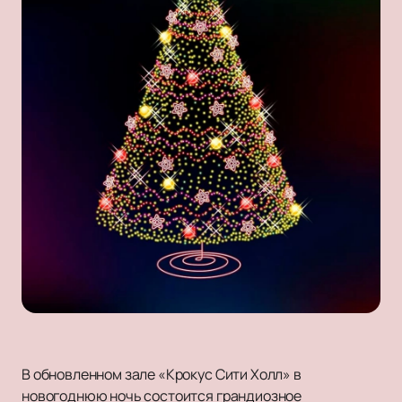
В обновленном зале «Крокус Сити Холл» в
новогоднюю ночь состоится грандиозное