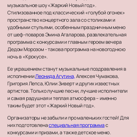
музыкальное шоу «Жаркий Новый год».
Стилизованное под классический «голубой огонек»
пространство концертного зала со столиками и
удобными стульями, особенным праздничным меню
от шеф-поваров Эмина Агаларова, развлекательная
программа с конкурсами и главным героем вечера
Дедом Морозом - такова программа на новогоднюю
ночь в «Крокусе».
Ее украшением станут музыкальные поздравления в
исполнении
Леонида Агутина,
Алексея Чумакова,
Григория Лепса, Юлии Зиверт и других известных
артистов. Только лучшие песни, лучшие исполнители
и самая радушная и теплая атмосфера – именно
таким будет этот «Жаркий Новый год».
Организаторы не забыли и про маленьких гостей! Для
них подготовлена
специальная программа
с
конкурсами и призами, а также детское меню.