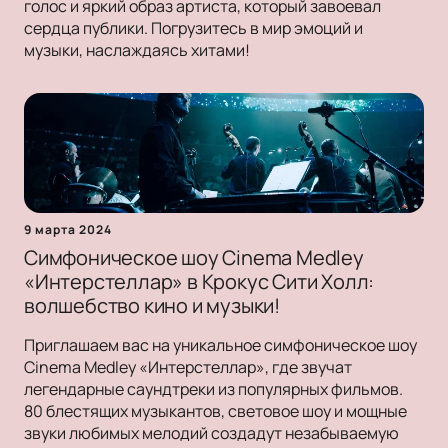
голос и яркий образ артиста, который завоевал
сердца публики. Погрузитесь в мир эмоций и
музыки, наслаждаясь хитами!
9 марта 2024
Симфоническое шоу Cinema Medley
«Интерстеллар» в Крокус Сити Холл:
волшебство кино и музыки!
Приглашаем вас на уникальное симфоническое шоу
Cinema Medley «Интерстеллар», где звучат
легендарные саундтреки из популярных фильмов.
80 блестящих музыкантов, световое шоу и мощные
звуки любимых мелодий создадут незабываемую