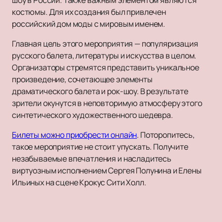
шоу в России. Также важным элементом являются
костюмы. Для их создания был привлечен
российский дом моды с мировым именем.
Главная цель этого мероприятия — популяризация
русского балета, литературы и искусства в целом.
Организаторы стремятся представить уникальное
произведение, сочетающее элементы
драматического балета и рок-шоу. В результате
зрители окунутся в неповторимую атмосферу этого
синтетического художественного шедевра.
Билеты можно приобрести онлайн
. Поторопитесь,
такое мероприятие не стоит упускать. Получите
незабываемые впечатления и насладитесь
виртуозным исполнением Сергея Полунина и Елены
Ильиных на сцене Крокус Сити Холл.