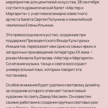
мероприятие для ценителей искусства. 28 сентября
состоится драматический балет «Мастер и
Маргарита» с участием всемирно известного
артиста балета Сергея Полунина и олимпийской
чемпионки Елены Ильиных.
Это превосходное искусство, созданное при
поддержке Президентского Фонда Культурных
Инициатив, перескажет нам одно из самых ярких и
загадочных произведений литературы XX века —
роман Михаила Булгакова «Мастер и Маргарита».
Сочетание музыки, танца и света воссоздаст
универсальный язык, которым говорит эта
постановка.
Особое внимание будет уделено световому дизайну,
за создание которого отвечает талантливый
художник по свету Давид Мисакян. Он известен
своими работами в создании крупных световых рок-