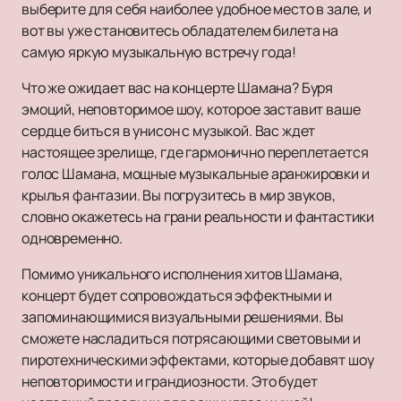
выберите для себя наиболее удобное место в зале, и
вот вы уже становитесь обладателем билета на
самую яркую музыкальную встречу года!
Что же ожидает вас на концерте Шамана? Буря
эмоций, неповторимое шоу, которое заставит ваше
сердце биться в унисон с музыкой. Вас ждет
настоящее зрелище, где гармонично переплетается
голос Шамана, мощные музыкальные аранжировки и
крылья фантазии. Вы погрузитесь в мир звуков,
словно окажетесь на грани реальности и фантастики
одновременно.
Помимо уникального исполнения хитов Шамана,
концерт будет сопровождаться эффектными и
запоминающимися визуальными решениями. Вы
сможете насладиться потрясающими световыми и
пиротехническими эффектами, которые добавят шоу
неповторимости и грандиозности. Это будет