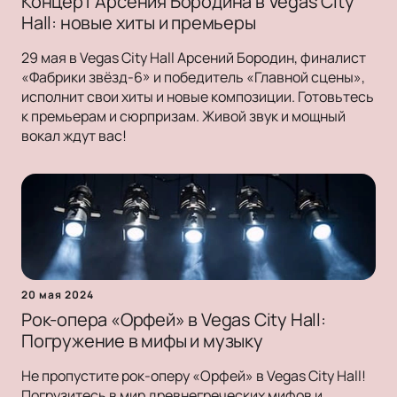
Концерт Арсения Бородина в Vegas City
Hall: новые хиты и премьеры
29 мая в Vegas City Hall Арсений Бородин, финалист
«Фабрики звёзд-6» и победитель «Главной сцены»,
исполнит свои хиты и новые композиции. Готовьтесь
к премьерам и сюрпризам. Живой звук и мощный
вокал ждут вас!
20 мая 2024
Рок-опера «Орфей» в Vegas City Hall:
Погружение в мифы и музыку
Не пропустите рок-оперу «Орфей» в Vegas City Hall!
Погрузитесь в мир древнегреческих мифов и