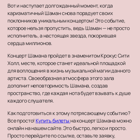
Вот и наступает долгожданный момент, когда
каризматичный Шаман снова порадует своих
поклонников уникальным концертом! Это событие,
которое нельзя пропустить, ведь Шаман — не просто
исполнитель, а настоящая звезда, покорившая
сердца миллионов.
Концерт Шамана пройдет в знаменитом Крокус Сити
Холл, месте, которое станет идеальной площадкой
для воплощения в жизнь музыкальной магии данного
артиста. Своеобразная атмосфера этого зала
дополнит неповторимость Шамана, создав
пространство, где каждая нота будет взывать к душе
каждого слушателя.
Как подготовиться к этому потрясающему событию?
Все просто!
Купить билеты
на концерт Шамана можно
онлайн на нашем сайте. Это быстро, легко и просто.
Просто перейдите по ссылке, оставьте заявку,