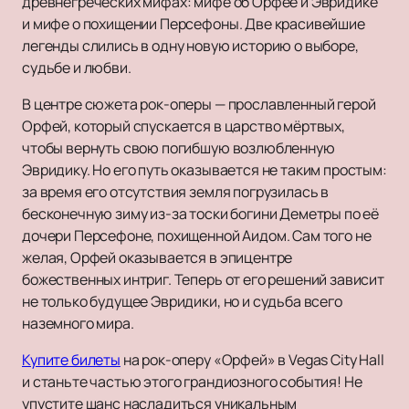
древнегреческих мифах: мифе об Орфее и Эвридике
и мифе о похищении Персефоны. Две красивейшие
легенды слились в одну новую историю о выборе,
судьбе и любви.
В центре сюжета рок-оперы — прославленный герой
Орфей, который спускается в царство мёртвых,
чтобы вернуть свою погибшую возлюбленную
Эвридику. Но его путь оказывается не таким простым:
за время его отсутствия земля погрузилась в
бесконечную зиму из-за тоски богини Деметры по её
дочери Персефоне, похищенной Аидом. Сам того не
желая, Орфей оказывается в эпицентре
божественных интриг. Теперь от его решений зависит
не только будущее Эвридики, но и судьба всего
наземного мира.
Купите билеты
на рок-оперу «Орфей» в Vegas City Hall
и станьте частью этого грандиозного события! Не
упустите шанс насладиться уникальным