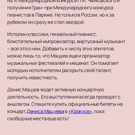
на XI Международном конкурсе П.И. Чайковского и
получения Гран–при Международного конкурса
пианистов в Париже. Не только в России, но и за
рубежом он сразу же стал звездой.
Исполин классики, гениальный пианист,
блистательный импровизатор, виртуозный музыкант
– все это о нем. Добавить к числу этих эпитетов
можно лишь то, что Мацуев еще и организатор
музыкальных фестивалей и меценат. Он помогает
молодым исполнителям раскрыть свой талант,
получить известность.
Денис Мацуев ведет активную концертную
деятельность. Его выступления всегда проходят с
аншлагом. Спешите купить официальные билеты на
концерт
Дениса Мацуева
в
«Крокусе»
, пока
свободные места еще есть!