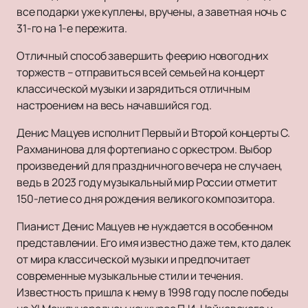
все подарки уже куплены, вручены, а заветная ночь с
31-го на 1-е пережита.
Отличный способ завершить феерию новогодних
торжеств – отправиться всей семьей на концерт
классической музыки и зарядиться отличным
настроением на весь начавшийся год.
Денис Мацуев исполнит Первый и Второй концерты С.
Рахманинова для фортепиано с оркестром. Выбор
произведений для праздничного вечера не случаен,
ведь в 2023 году музыкальный мир России отметит
150-летие со дня рождения великого композитора.
Пианист Денис Мацуев не нуждается в особенном
представлении. Его имя известно даже тем, кто далек
от мира классической музыки и предпочитает
современные музыкальные стили и течения.
Известность пришла к нему в 1998 году после победы