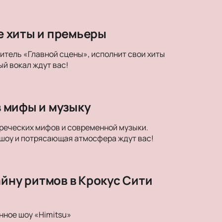
ые хиты и премьеры
дитель «Главной сцены», исполнит свои хиты
й вокал ждут вас!
в мифы и музыку
егреческих мифов и современной музыки.
 шоу и потрясающая атмосфера ждут вас!
айну ритмов в Крокус Сити
нное шоу «Himitsu»