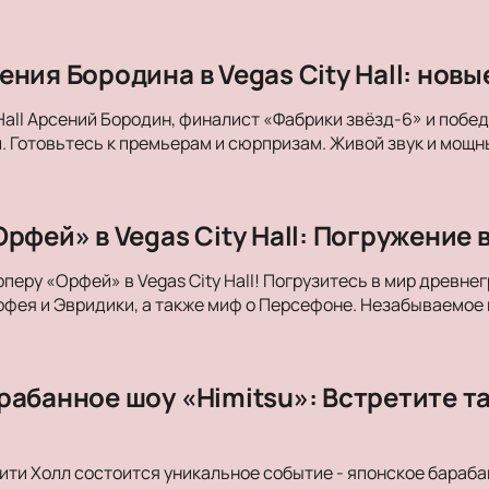
ния Бородина в Vegas City Hall: нов
 Hall Арсений Бородин, финалист «Фабрики звёзд-6» и побе
. Готовьтесь к премьерам и сюрпризам. Живой звук и мощны
рфей» в Vegas City Hall: Погружение 
оперу «Орфей» в Vegas City Hall! Погрузитесь в мир древн
фея и Эвридики, а также миф о Персефоне. Незабываемое
рабанное шоу «Himitsu»: Встретите т
Сити Холл состоится уникальное событие - японское бараба