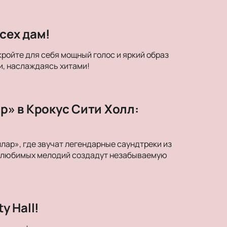
сех дам!
кройте для себя мощный голос и яркий образ
и, наслаждаясь хитами!
» в Крокус Сити Холл:
ар», где звучат легендарные саундтреки из
ки любимых мелодий создадут незабываемую
y Hall!