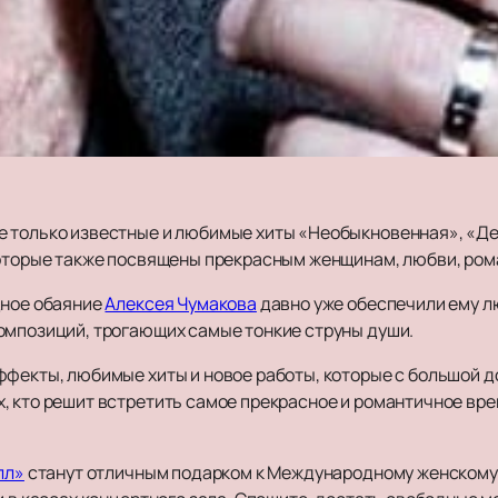
 только известные и любимые хиты «Необыкновенная», «Де
которые также посвящены прекрасным женщинам, любви, ром
дное обаяние
Алексея Чумакова
давно уже обеспечили ему 
омпозиций, трогающих самые тонкие струны души.
ффекты, любимые хиты и новое работы, которые с большой д
, кто решит встретить самое прекрасное и романтичное вре
лл»
станут отличным подарком к Международному женскому 