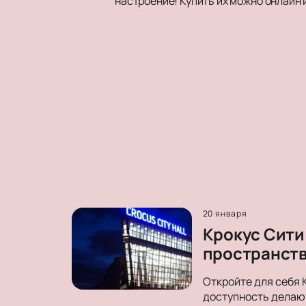
настроение! Купить их можно онлайн 
20 января
Крокус Сити
пространст
Откройте для себя 
доступность делают