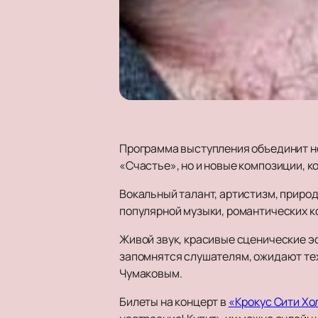
Программа выступления объединит не
«Счастье», но и новые композиции, 
Вокальный талант, артистизм, приро
популярной музыки, романтических к
Живой звук, красивые сценические э
запомнятся слушателям, ожидают тех
Чумаковым.
Билеты на концерт в
«Крокус Сити Хо