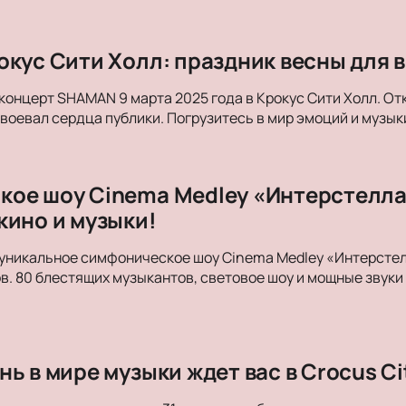
окус Сити Холл: праздник весны для в
концерт SHAMAN 9 марта 2025 года в Крокус Сити Холл. От
авоевал сердца публики. Погрузитесь в мир эмоций и музык
ое шоу Cinema Medley «Интерстеллар
кино и музыки!
уникальное симфоническое шоу Cinema Medley «Интерстелл
в. 80 блестящих музыкантов, световое шоу и мощные зву
ь в мире музыки ждет вас в Crocus Cit