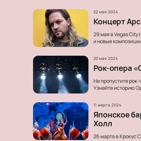
22 мая 2024
Концерт Арсе
29 мая в Vegas City
и новые композиции
20 мая 2024
Рок-опера «О
Не пропустите рок-
Узнайте историю Ор
11 марта 2024
Японское ба
Холл
26 марта в Крокус 