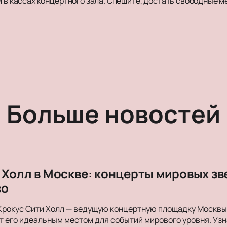
и в кассах концертного зала. Спешите, достать свободные ме
Больше новостей
 Холл в Москве: концерты мировых з
во
Крокус Сити Холл — ведущую концертную площадку Москвы. 
 его идеальным местом для событий мирового уровня. Уз