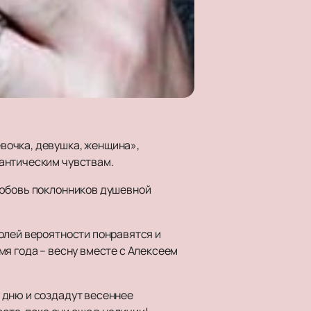
вочка, девушка, женщина»,
антическим чувствам.
любовь поклонников душевной
олей вероятности понравятся и
мя года – весну вместе с Алексеем
дню и создадут весеннее