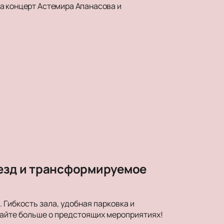
а концерт Астемира Апанасова и
везд и трансформируемое
Гибкость зала, удобная парковка и
найте больше о предстоящих мероприятиях!