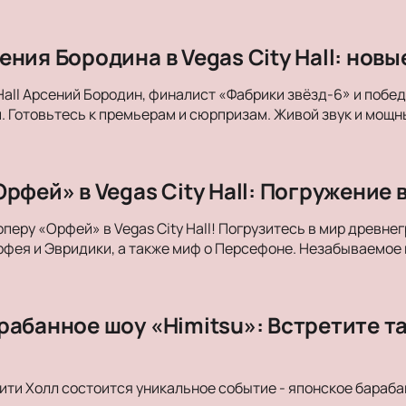
ния Бородина в Vegas City Hall: нов
 Hall Арсений Бородин, финалист «Фабрики звёзд-6» и побе
. Готовьтесь к премьерам и сюрпризам. Живой звук и мощны
рфей» в Vegas City Hall: Погружение 
оперу «Орфей» в Vegas City Hall! Погрузитесь в мир древн
фея и Эвридики, а также миф о Персефоне. Незабываемое
рабанное шоу «Himitsu»: Встретите т
Сити Холл состоится уникальное событие - японское бараба