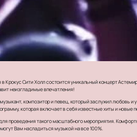
я в Крокус Сити Холл состоится уникальный концерт Астеми
авит неизгладимые впечатления!
музыкант, композитор и певец, который заслужил любовь и 
грамму, которая включает в себя известные хиты и новые п
о для проведения такого масштабного мероприятия. Комфорт
могут Вам насладиться музыкой на все 100%.