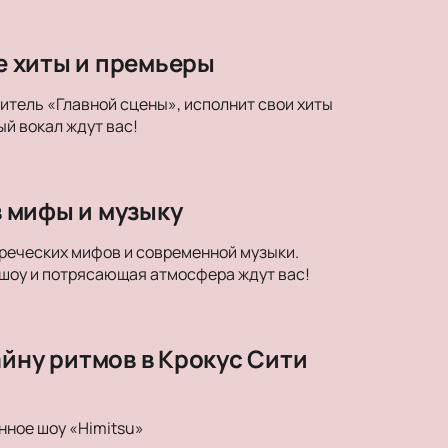
ые хиты и премьеры
дитель «Главной сцены», исполнит свои хиты
й вокал ждут вас!
в мифы и музыку
егреческих мифов и современной музыки.
 шоу и потрясающая атмосфера ждут вас!
айну ритмов в Крокус Сити
нное шоу «Himitsu»