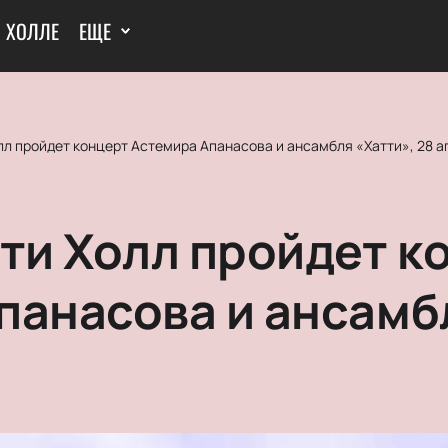
И ХОЛЛЕ
ЕЩЕ
лл пройдет концерт Астемира Апанасова и ансамбля «Хатти», 28 а
ити Холл пройдет к
панасова и ансамб