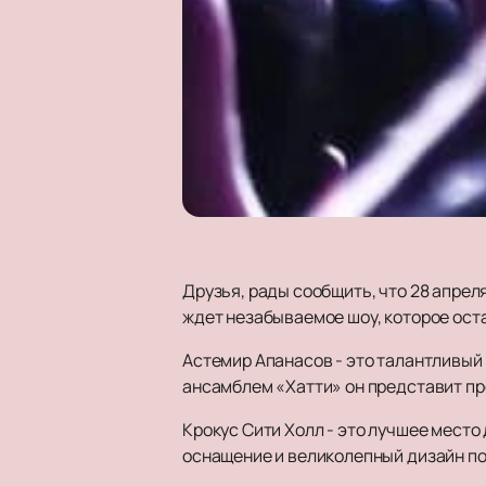
Друзья, рады сообщить, что 28 апрел
ждет незабываемое шоу, которое ост
Астемир Апанасов - это талантливый 
ансамблем «Хатти» он представит про
Крокус Сити Холл - это лучшее мест
оснащение и великолепный дизайн по