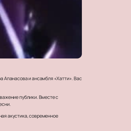
ра Апанасова и ансамбля «Хатти». Вас
уважение публики. Вместе с
есни.
ная акустика, современное