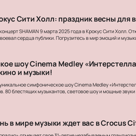
окус Сити Холл: праздник весны для в
концерт SHAMAN 9 марта 2025 года в Крокус Сити Холл. От
авоевал сердца публики. Погрузитесь в мир эмоций и музык
ое шоу Cinema Medley «Интерстеллар
кино и музыки!
уникальное симфоническое шоу Cinema Medley «Интерстелл
в. 80 блестящих музыкантов, световое шоу и мощные зву
ь в мире музыки ждет вас в Crocus Cit
орадио» отмечает свое 31-летие незабываемым грандиозн