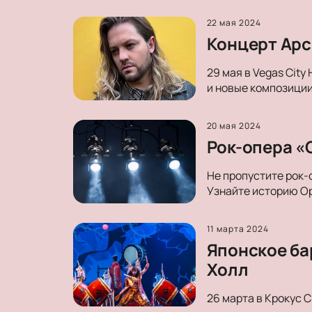
22 мая 2024
Концерт Арсе
29 мая в Vegas City
и новые композиции
20 мая 2024
Рок-опера «О
Не пропустите рок-
Узнайте историю Ор
11 марта 2024
Японское ба
Холл
26 марта в Крокус 