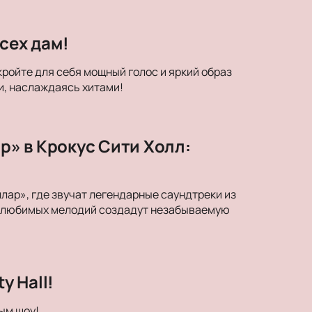
сех дам!
кройте для себя мощный голос и яркий образ
и, наслаждаясь хитами!
» в Крокус Сити Холл:
ар», где звучат легендарные саундтреки из
ки любимых мелодий создадут незабываемую
y Hall!
ым шоу!