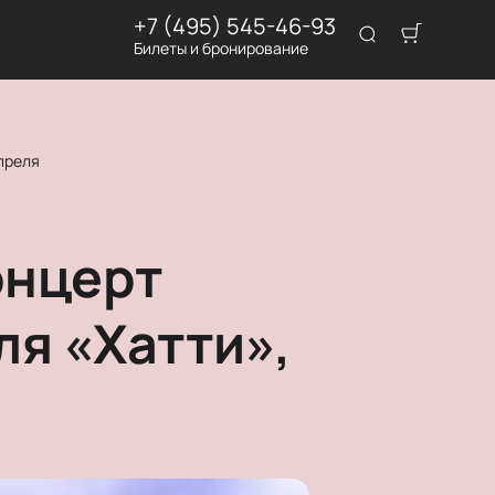
+7 (495) 545-46-93
Билеты и бронирование
преля
онцерт
ля «Хатти»,