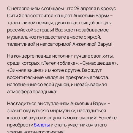
С нетерпением сообщаем, что 29 апреля в Крокус
Сити Холл состоится концерт Анжелики Варум –
талантливой певицы, дивы и настоящей звезды
российской эстрады! Вас ждет незабываемое
музыкальное путешествие вместе с яркой,
талантливой и неповторимой Анжеликой Варум!
На концерте певица исполнит лучшие свои хиты,
среди которых «Летели облака», «Сумасшедшая»,
«Зимняя вишня» и многие другие. Вас ждут
восхитительные мелодии, прекрасные текста,
исполненные со всей душой, и незабываемая
атмосфера праздника!
Насладиться выступлением Анжелики Варум –
значит окунуться в мир музыки, насладиться
красотой звуков и ощутить мощь эмоций! Успейте
приобрести
билеты
и стать участником этого
зрелищного мероприятия!