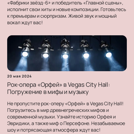
«Фабрики звёзд-6» и победитель «Главной сцены»,
исполнит свои хиты и новые композиции. Готовьтесь
к премьерам и сюрпризам. Живой звук и мощный
вокал ждут вас!
20 мая 2024
Рок-опера «Орфей» в Vegas City Hall:
Погружение в мифы и музыку
Не пропустите рок-оперу «Орфей» в Vegas City Hall!
Погрузитесь в мир древнегреческих мифов и
современной музыки. Узнайте историю Орфея и
Эвридики, а также миф о Персефоне. Незабываемое
шоу и потрясающая атмосфера ждут вас!