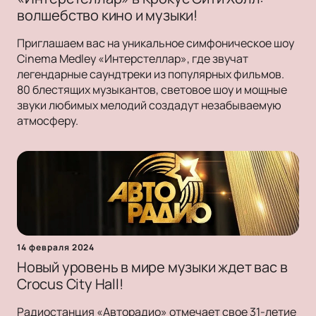
волшебство кино и музыки!
Приглашаем вас на уникальное симфоническое шоу
Cinema Medley «Интерстеллар», где звучат
легендарные саундтреки из популярных фильмов.
80 блестящих музыкантов, световое шоу и мощные
звуки любимых мелодий создадут незабываемую
атмосферу.
14 февраля 2024
Новый уровень в мире музыки ждет вас в
Crocus City Hall!
Радиостанция «Авторадио» отмечает свое 31-летие