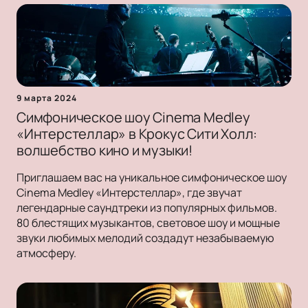
9 марта 2024
Симфоническое шоу Cinema Medley
«Интерстеллар» в Крокус Сити Холл:
волшебство кино и музыки!
Приглашаем вас на уникальное симфоническое шоу
Cinema Medley «Интерстеллар», где звучат
легендарные саундтреки из популярных фильмов.
80 блестящих музыкантов, световое шоу и мощные
звуки любимых мелодий создадут незабываемую
атмосферу.