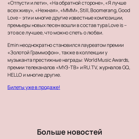
«Отпусти и лети», «На обратной стороне», «Я лучше
всех живу», «Нежная», «МММ», Still, Boomerang, Good
Love – эти и многие другие известные композиции,
премьеры новых песен вошли в состав тура Love is –
это все лучшее, что можно спеть о любви.
Emin неоднократно становился лауреатом премии
«Золотой Граммофон», также в коллекции у
музыканта престижные награды: World Music Awards,
премии телеканалов «МУЗ-ТВ» и RU.TV, журналов GQ,
HELLO и многие другие.
Билеты уже в продаже!
Больше новостей