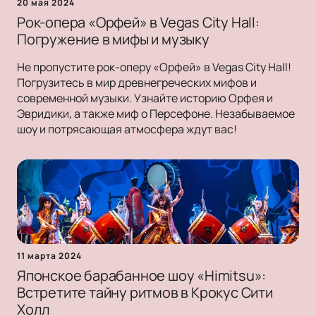
20 мая 2024
Рок-опера «Орфей» в Vegas City Hall:
Погружение в мифы и музыку
Не пропустите рок-оперу «Орфей» в Vegas City Hall!
Погрузитесь в мир древнегреческих мифов и
современной музыки. Узнайте историю Орфея и
Эвридики, а также миф о Персефоне. Незабываемое
шоу и потрясающая атмосфера ждут вас!
11 марта 2024
Японское барабанное шоу «Himitsu»:
Встретите тайну ритмов в Крокус Сити
Холл