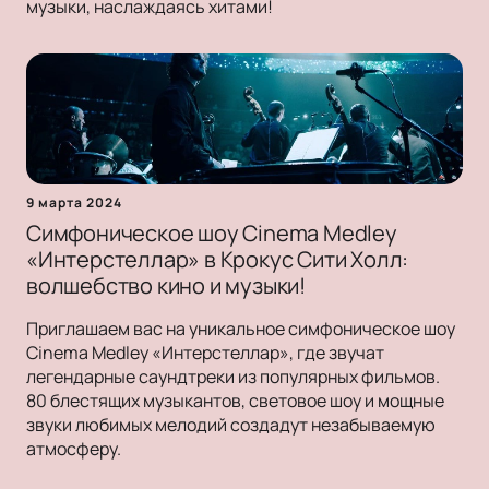
музыки, наслаждаясь хитами!
9 марта 2024
Симфоническое шоу Cinema Medley
«Интерстеллар» в Крокус Сити Холл:
волшебство кино и музыки!
Приглашаем вас на уникальное симфоническое шоу
Cinema Medley «Интерстеллар», где звучат
легендарные саундтреки из популярных фильмов.
80 блестящих музыкантов, световое шоу и мощные
звуки любимых мелодий создадут незабываемую
атмосферу.