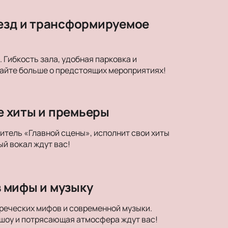
везд и трансформируемое
Гибкость зала, удобная парковка и
найте больше о предстоящих мероприятиях!
ые хиты и премьеры
дитель «Главной сцены», исполнит свои хиты
й вокал ждут вас!
в мифы и музыку
егреческих мифов и современной музыки.
 шоу и потрясающая атмосфера ждут вас!