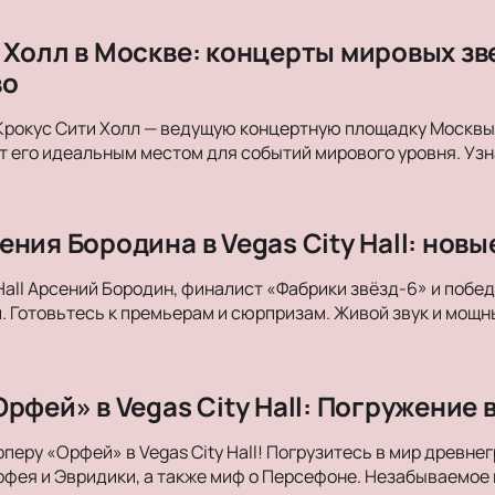
 Холл в Москве: концерты мировых з
во
Крокус Сити Холл — ведущую концертную площадку Москвы. 
 его идеальным местом для событий мирового уровня. Уз
ния Бородина в Vegas City Hall: нов
 Hall Арсений Бородин, финалист «Фабрики звёзд-6» и побе
. Готовьтесь к премьерам и сюрпризам. Живой звук и мощны
рфей» в Vegas City Hall: Погружение 
оперу «Орфей» в Vegas City Hall! Погрузитесь в мир древн
фея и Эвридики, а также миф о Персефоне. Незабываемое