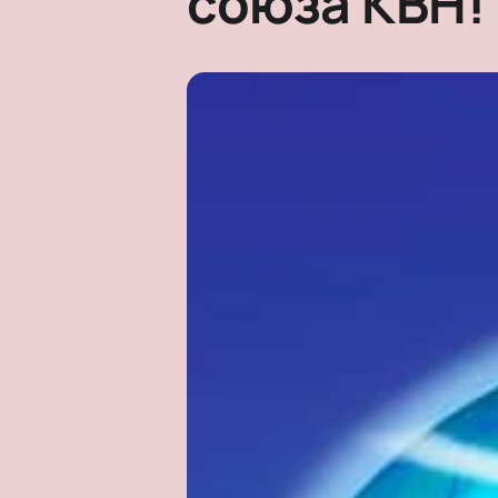
союза КВН!