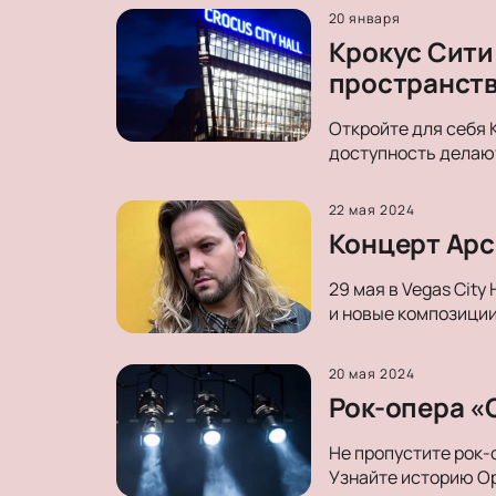
20 января
Крокус Сити
пространст
Откройте для себя 
доступность делают
22 мая 2024
Концерт Арсе
29 мая в Vegas City
и новые композиции
20 мая 2024
Рок-опера «О
Не пропустите рок-
Узнайте историю Ор