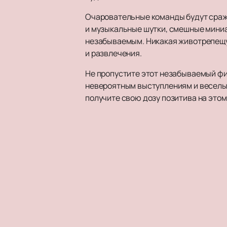
Очаровательные команды будут сража
и музыкальные шутки, смешные миниа
незабываемым. Никакая животрепещущ
и развлечения.
Не пропустите этот незабываемый фин
невероятным выступлениям и веселы
получите свою дозу позитива на это