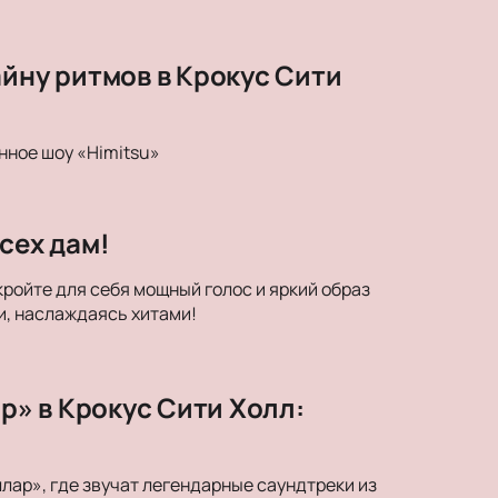
айну ритмов в Крокус Сити
нное шоу «Himitsu»
сех дам!
кройте для себя мощный голос и яркий образ
и, наслаждаясь хитами!
» в Крокус Сити Холл:
ар», где звучат легендарные саундтреки из