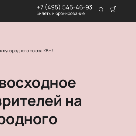
+7 (495) 545-46-93
Билеты и бронирование
еждународного союза КВН!
евосходное
зрителей на
родного