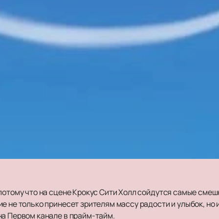
 потому что на сцене Крокус Сити Холл сойдутся самые сме
е не только принесет зрителям массу радости и улыбок, но 
на Первом канале в прайм-тайм.