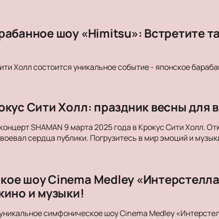
рабанное шоу «Himitsu»: Встретите т
Сити Холл состоится уникальное событие - японское бараба
окус Сити Холл: праздник весны для в
концерт SHAMAN 9 марта 2025 года в Крокус Сити Холл. От
авоевал сердца публики. Погрузитесь в мир эмоций и музык
ое шоу Cinema Medley «Интерстеллар
кино и музыки!
уникальное симфоническое шоу Cinema Medley «Интерстелл