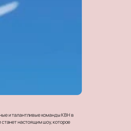
шные и талантливые команды КВН в
и станет настоящим шоу, которое