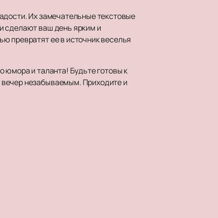
радости. Их замечательные текстовые
и сделают ваш день ярким и
ью превратят ее в источник веселья
 юмора и таланта! Будьте готовы к
 вечер незабываемым. Приходите и