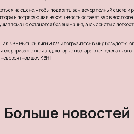
ться на сцене, чтобы подарить вам вечер полный смеха и 
тюры и потрясающая находчивость оставят вас в восторге 
ая тема не останется без внимания, а юмористы с легкост
ал КВН Высшей лиги 2023 и погрузитесь в мир безудержного
м сюрпризам от команд, которые постараются сделать этот
м невероятном шоу КВН!
Больше новостей