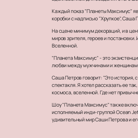
Каждый показ "Планеты Максимус" я
коробки с надписью "Хрупкое", Саша 
На сцене минимум декораций, и в це
миров зрителя, героев и постановки.
Вселенной.
"Планета Максимус" - это экзистенц
любви между мужчинами и женщинами. 
Саша Петров говорит: "Это история, с
спектакля. Я хотел рассказать ее так
космоса, вселенной. Где нет привычн
Шоу "Планета Максимус" также включ
исполняемый инди-группой Ocean Jet
удивительный мир Саши Петрова и ег