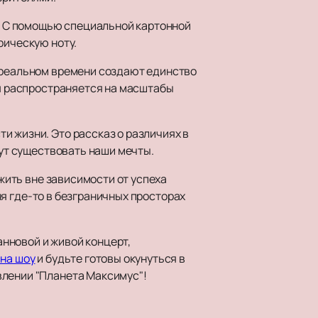
. С помощью специальной картонной
рическую ноту.
в реальном времени создают единство
ия распространяется на масштабы
и жизни. Это рассказ о различиях в
дут существовать наши мечты.
 жить вне зависимости от успеха
хня где-то в безграничных просторах
нновой и живой концерт,
 на шоу
и будьте готовы окунуться в
влении "Планета Максимус"!