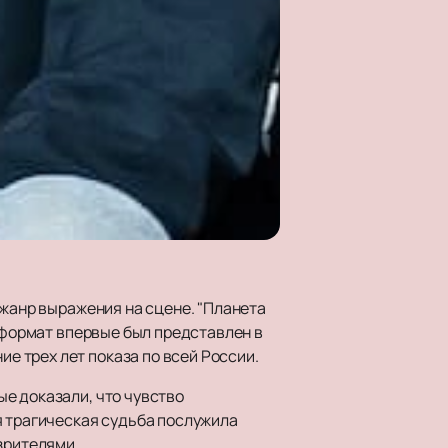
 жанр выражения на сцене. "Планета
т формат впервые был представлен в
 трех лет показа по всей России.
е доказали, что чувство
я трагическая судьба послужила
зрителями.