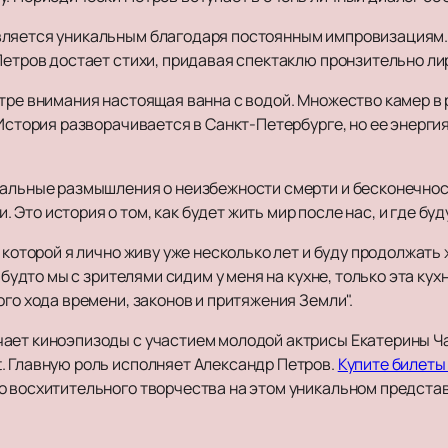
вляется уникальным благодаря постоянным импровизациям
Петров достает стихи, придавая спектаклю пронзительно ли
нтре внимания настоящая ванна с водой. Множество камер 
 История разворачивается в Санкт-Петербурге, но ее энерг
иальные размышления о неизбежности смерти и бесконечност
Это история о том, как будет жить мир после нас, и где бу
 которой я лично живу уже несколько лет и буду продолжать
, будто мы с зрителями сидим у меня на кухне, только эта ку
ого хода времени, законов и притяжения Земли".
ает киноэпизоды с участием молодой актрисы Екатерины Ча
. Главную роль исполняет Александр Петров.
Купите билеты
о восхитительного творчества на этом уникальном предста