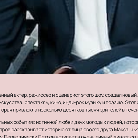
нный актер, режиссер и сценарист этого шоу, создал новый
скусства: спектакль, кино, инди-рок музыку и поэзию. Это
я привлекла несколько десятков тысяч зрителей в течение
льных событиях истинной любви двух молодых людей, которы
тров рассказывает историю от лица своего друга Макса, чь
. Периодически Петров вступает в очень личный диалог со 