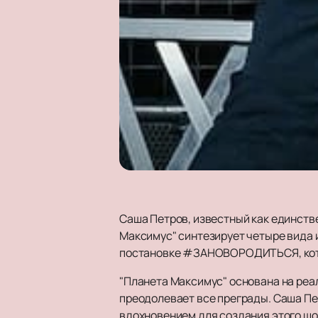
Саша Петров, известный как единстве
Максимус" синтезирует четыре вида и
постановке #ЗАНОВОРОДИТЬСЯ, котора
"Планета Максимус" основана на реа
преодолевает все преграды. Саша Пе
вдохновением для создания этого шоу