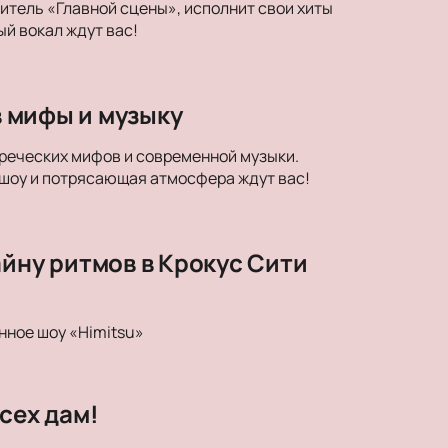
дитель «Главной сцены», исполнит свои хиты
й вокал ждут вас!
в мифы и музыку
егреческих мифов и современной музыки.
 шоу и потрясающая атмосфера ждут вас!
айну ритмов в Крокус Сити
нное шоу «Himitsu»
сех дам!