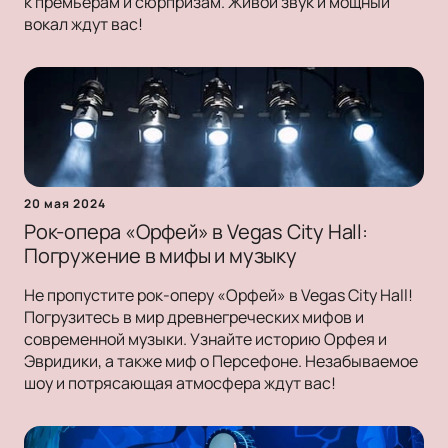
к премьерам и сюрпризам. Живой звук и мощный
вокал ждут вас!
20 мая 2024
Рок-опера «Орфей» в Vegas City Hall:
Погружение в мифы и музыку
Не пропустите рок-оперу «Орфей» в Vegas City Hall!
Погрузитесь в мир древнегреческих мифов и
современной музыки. Узнайте историю Орфея и
Эвридики, а также миф о Персефоне. Незабываемое
шоу и потрясающая атмосфера ждут вас!