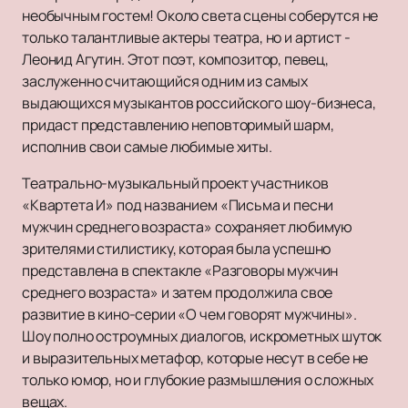
необычным гостем! Около света сцены соберутся не
только талантливые актеры театра, но и артист -
Леонид Агутин. Этот поэт, композитор, певец,
заслуженно считающийся одним из самых
выдающихся музыкантов российского шоу-бизнеса,
придаст представлению неповторимый шарм,
исполнив свои самые любимые хиты.
Театрально-музыкальный проект участников
«Квартета И» под названием «Письма и песни
мужчин среднего возраста» сохраняет любимую
зрителями стилистику, которая была успешно
представлена в спектакле «Разговоры мужчин
среднего возраста» и затем продолжила свое
развитие в кино-серии «О чем говорят мужчины».
Шоу полно остроумных диалогов, искрометных шуток
и выразительных метафор, которые несут в себе не
только юмор, но и глубокие размышления о сложных
вещах.