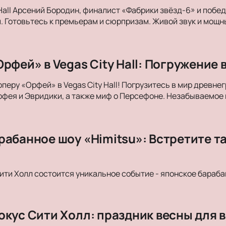
 Hall Арсений Бородин, финалист «Фабрики звёзд-6» и побе
. Готовьтесь к премьерам и сюрпризам. Живой звук и мощны
рфей» в Vegas City Hall: Погружение 
оперу «Орфей» в Vegas City Hall! Погрузитесь в мир древн
фея и Эвридики, а также миф о Персефоне. Незабываемое
рабанное шоу «Himitsu»: Встретите т
Сити Холл состоится уникальное событие - японское бараба
окус Сити Холл: праздник весны для в