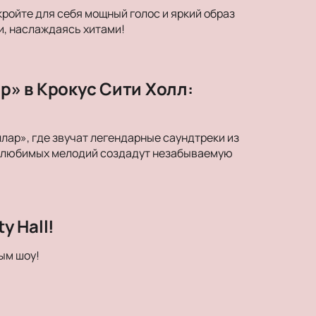
кройте для себя мощный голос и яркий образ
и, наслаждаясь хитами!
» в Крокус Сити Холл:
ар», где звучат легендарные саундтреки из
ки любимых мелодий создадут незабываемую
y Hall!
ым шоу!