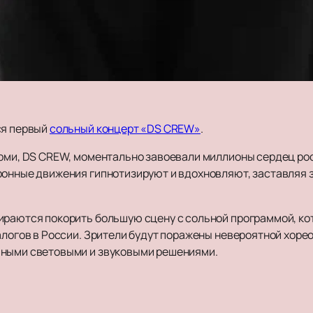
ся первый
сольный концерт «DS CREW»
.
ерми, DS CREW, моментально завоевали миллионы сердец ро
ронные движения гипнотизируют и вдохновляют, заставляя 
ираются покорить большую сцену с сольной программой, ко
налогов в России. Зрители будут поражены невероятной хо
чными световыми и звуковыми решениями.