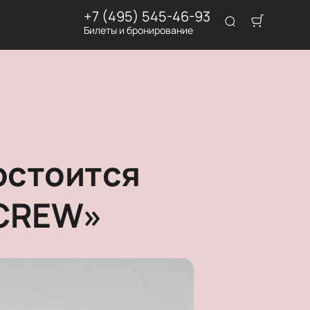
+7 (495) 545-46-93
Билеты и бронирование
остоится
 CREW»