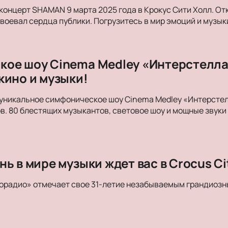
концерт SHAMAN 9 марта 2025 года в Крокус Сити Холл. От
авоевал сердца публики. Погрузитесь в мир эмоций и музык
ое шоу Cinema Medley «Интерстеллар
кино и музыки!
уникальное симфоническое шоу Cinema Medley «Интерстелл
в. 80 блестящих музыкантов, световое шоу и мощные зву
ь в мире музыки ждет вас в Crocus Cit
орадио» отмечает свое 31-летие незабываемым грандиозн