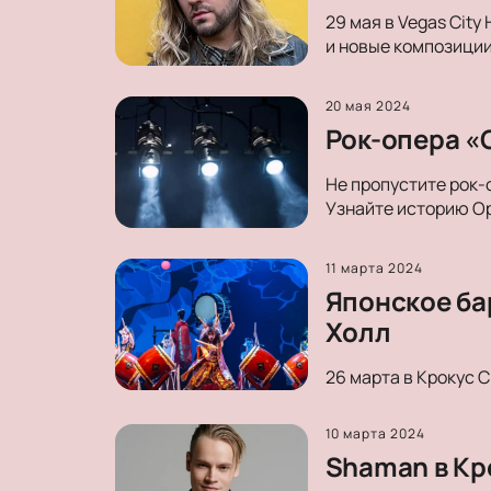
29 мая в Vegas City
и новые композиции
20 мая 2024
Рок-опера «О
Не пропустите рок-
Узнайте историю Ор
11 марта 2024
Японское ба
Холл
26 марта в Крокус 
10 марта 2024
Shaman в Кр