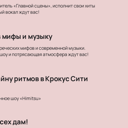
дитель «Главной сцены», исполнит свои хиты
й вокал ждут вас!
в мифы и музыку
егреческих мифов и современной музыки.
 шоу и потрясающая атмосфера ждут вас!
айну ритмов в Крокус Сити
нное шоу «Himitsu»
сех дам!