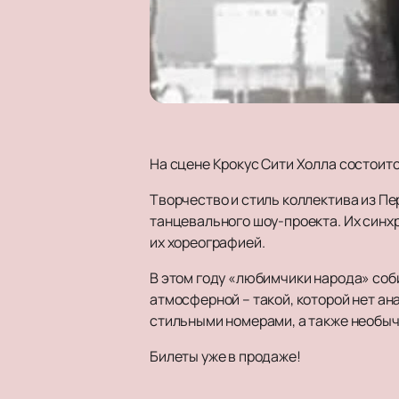
На сцене Крокус Сити Холла состоит
Творчество и стиль коллектива из П
танцевального шоу-проекта. Их синх
их хореографией.
В этом году «любимчики народа» соб
атмосферной – такой, которой нет а
стильными номерами, а также необы
Билеты уже в продаже!