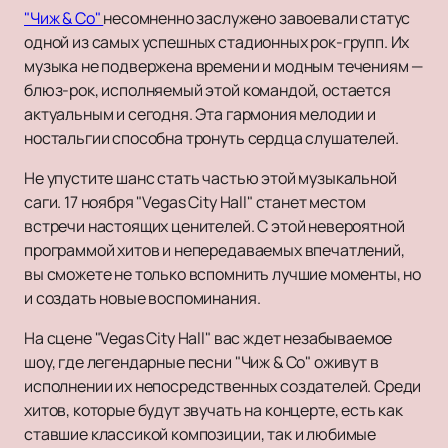
"Чиж & Co"
несомненно заслужено завоевали статус
одной из самых успешных стадионных рок-групп. Их
музыка не подвержена времени и модным течениям —
блюз-рок, исполняемый этой командой, остается
актуальным и сегодня. Эта гармония мелодии и
ностальгии способна тронуть сердца слушателей.
Не упустите шанс стать частью этой музыкальной
саги. 17 ноября "Vegas City Hall" станет местом
встречи настоящих ценителей. С этой невероятной
программой хитов и непередаваемых впечатлений,
вы сможете не только вспомнить лучшие моменты, но
и создать новые воспоминания.
На сцене "Vegas City Hall" вас ждет незабываемое
шоу, где легендарные песни "Чиж & Co" оживут в
исполнении их непосредственных создателей. Среди
хитов, которые будут звучать на концерте, есть как
ставшие классикой композиции, так и любимые