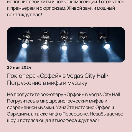
исполнит свои хиты и новые композиции. Готовьтесь
к премьерам и сюрпризам. Живой звук и мощный
вокал ждут вас!
20 мая 2024
Рок-опера «Орфей» в Vegas City Hall:
Погружение в мифы и музыку
Не пропустите рок-оперу «Орфей» в Vegas City Hall!
Погрузитесь в мир древнегреческих мифов и
современной музыки. Узнайте историю Орфея и
Эвридики, а также миф о Персефоне. Незабываемое
шоу и потрясающая атмосфера ждут вас!