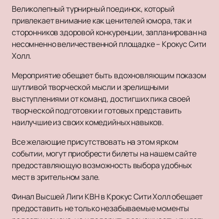
Великолепный турнирный поединок, который
привлекает внимание как ценителей юмора, так и
сторонников здоровой конкуренции, запланирован на
несомненно величественной площадке – Крокус Сити
Холл.
Мероприятие обещает быть вдохновляющим показом
шутливой творческой мысли и зрелищными
выступлениями от команд, достигших пика своей
творческой подготовки и готовых представить
наилучшие из своих комедийных навыков.
Все желающие присутствовать на этом ярком
событии, могут приобрести билеты на нашем сайте
предоставляющую возможность выбора удобных
мест в зрительном зале.
Финал Высшей Лиги КВН в Крокус Сити Холл обещает
предоставить не только незабываемые моменты