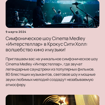
9 марта 2024
Симфоническое шоу Cinema Medley
«Интерстеллар» в Крокус Сити Холл:
волшебство кино и музыки!
Приглашаем вас на уникальное симфоническое шоу
Cinema Medley «Интерстеллар», где звучат
легендарные саундтреки из популярных фильмов.
80 блестящих музыкантов, световое шоу и мощные
звуки любимых мелодий создадут незабываемую
атмосферу.