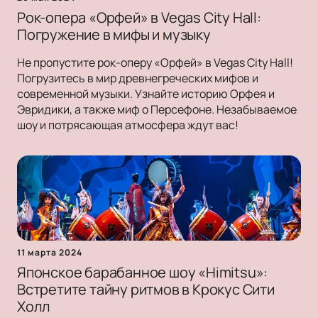
Рок-опера «Орфей» в Vegas City Hall:
Погружение в мифы и музыку
Не пропустите рок-оперу «Орфей» в Vegas City Hall!
Погрузитесь в мир древнегреческих мифов и
современной музыки. Узнайте историю Орфея и
Эвридики, а также миф о Персефоне. Незабываемое
шоу и потрясающая атмосфера ждут вас!
11 марта 2024
Японское барабанное шоу «Himitsu»:
Встретите тайну ритмов в Крокус Сити
Холл