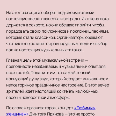
На этот раз сцена соберет под своими огнями
настоящие звезды шансона и эстрады. Их имена пока
держатся в секрете, но они обещают прийти, чтобы
порадовать своих поклонников и поклонниц песнями,
которые стали классикой. Организаторы обещают,
что никто не останется равнодушным, ведь их выбор
пал на настоящих музыкальных титанов.
Главная цель этой музыкальной встречи —
преподнести незабываемый музыкальный опыт для
всех гостей. Подарить им тот самый теплый
волнующий душу звук, который создает уникальное и
неповторимое праздничное настроение. В этот вечер
зрителей ждет настоящий коктейль из любимых
песен и невероятной атмосферы.
По словам организаторов, концерт
«Любимым
женщинам»
Дмитрия Прянова — это не просто