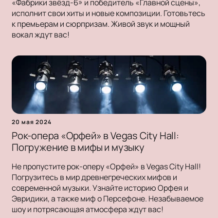
«Фабрики звёзд-6» и победитель «Главной сцены»,
исполнит свои хиты и новые композиции. Готовьтесь
к премьерам и сюрпризам. Живой звук и мощный
вокал ждут вас!
20 мая 2024
Рок-опера «Орфей» в Vegas City Hall:
Погружение в мифы и музыку
Не пропустите рок-оперу «Орфей» в Vegas City Hall!
Погрузитесь в мир древнегреческих мифов и
современной музыки. Узнайте историю Орфея и
Эвридики, а также миф о Персефоне. Незабываемое
шоу и потрясающая атмосфера ждут вас!