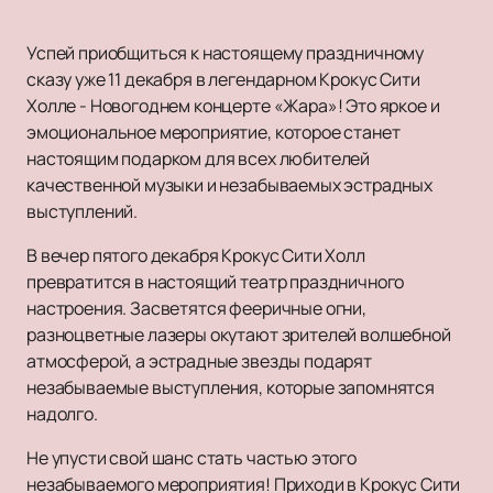
Успей приобщиться к настоящему праздничному
сказу уже 11 декабря в легендарном Крокус Сити
Холле - Новогоднем концерте «Жара»! Это яркое и
эмоциональное мероприятие, которое станет
настоящим подарком для всех любителей
качественной музыки и незабываемых эстрадных
выступлений.
В вечер пятого декабря Крокус Сити Холл
превратится в настоящий театр праздничного
настроения. Засветятся фееричные огни,
разноцветные лазеры окутают зрителей волшебной
атмосферой, а эстрадные звезды подарят
незабываемые выступления, которые запомнятся
надолго.
Не упусти свой шанс стать частью этого
незабываемого мероприятия! Приходи в Крокус Сити