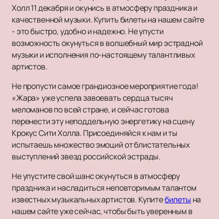
Холл 11 декабря и окунись в атмосферу праздника и
качественной музыки. Купить билеты на нашем сайте
- это быстро, удобно и надежно. Не упусти
возможность окунуться в волшебный мир эстрадной
музыки и исполнения по-настоящему талантливых
артистов.
Не пропусти самое грандиозное мероприятие года!
«Жара» уже успела завоевать сердца тысяч
меломанов по всей стране, и сейчас готова
перенести эту неподдельную энергетику на сцену
Крокус Сити Холла. Присоединяйся к нам и ты
испытаешь множество эмоций от блистательных
выступлений звезд российской эстрады.
Не упустите свой шанс окунуться в атмосферу
праздника и насладиться неповторимым талантом
известных музыкальных артистов. Купите
билеты
на
нашем сайте уже сейчас, чтобы быть уверенным в