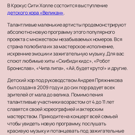
В Крокус Сити Холле состоится выступление
детского хора «Великан»
.
Талантливые маленькие артисты продемонстрируют
абсолютно новую программу этого популярного
проекта с множеством незабываемых номеров. Вся
страна полюбила их за мастерское исполнение,
искренние эмоции и зажигательную музыку. Для вас
споют любимые хиты «Скибиди кидс», «Робот
Бронислав», «Чипа липа», «Ай, будет круто!» и другие.
Детский хор под руководством Андрея Пряжникова
был создан в 2009 году и до сих пор радует всех
зрителей от мала до велика. Помимо пения
талантливые участники возрастом от 4 до 11 лет
славятся своей хореографией и актерским
мастерством. Приходите на концерт всей семьей
чтобы увидеть новую программу, послушать
красивую музыку и потанцевать под зажигательные