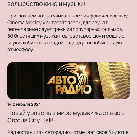
волшебство кино и музыки!
Приглашаем вас на уникальное симфоническое шоу
Cinema Medley «Интерстеллар», где звучат
легендарные саундтреки из популярных фильмов.
80 блестящих музыкантов, световое шоу и мощные
звуки любимых мелодий создадут незабываемую
атмосферу.
14 февраля 2024
Новый уровень в мире музыки ждет вас в
Crocus City Hall!
Радиостанция «Авторадио» отмечает свое 31-летие