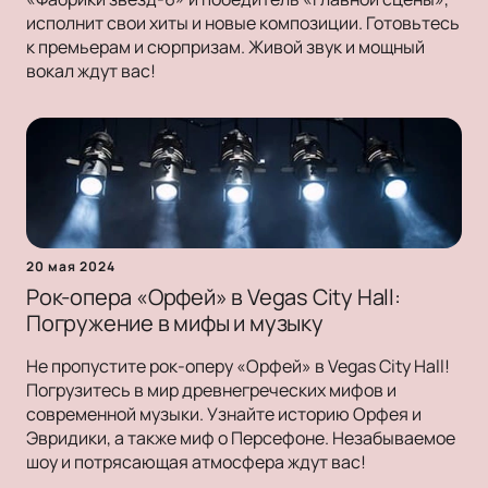
исполнит свои хиты и новые композиции. Готовьтесь
к премьерам и сюрпризам. Живой звук и мощный
вокал ждут вас!
20 мая 2024
Рок-опера «Орфей» в Vegas City Hall:
Погружение в мифы и музыку
Не пропустите рок-оперу «Орфей» в Vegas City Hall!
Погрузитесь в мир древнегреческих мифов и
современной музыки. Узнайте историю Орфея и
Эвридики, а также миф о Персефоне. Незабываемое
шоу и потрясающая атмосфера ждут вас!