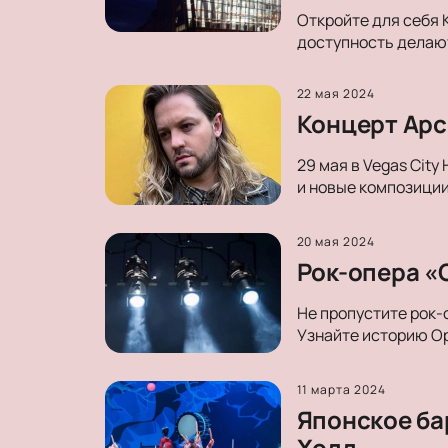
Откройте для себя 
доступность делают
22 мая 2024
Концерт Арсе
29 мая в Vegas City
и новые композиции
20 мая 2024
Рок-опера «О
Не пропустите рок-
Узнайте историю Ор
11 марта 2024
Японское ба
Холл