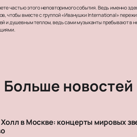
нете частью этого неповторимого события. Ведь именно здес
ов, чтобы вместе с группой «Иванушки International» пере
ей и душевным теплом, ведь сами музыканты пребывают в н
циями.
Больше новостей
 Холл в Москве: концерты мировых з
во