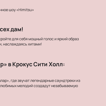
нное шоу «Himitsu»
сех дам!
кройте для себя мощный голос и яркий образ
и, наслаждаясь хитами!
» в Крокус Сити Холл:
ар», где звучат легендарные саундтреки из
ки любимых мелодий создадут незабываемую