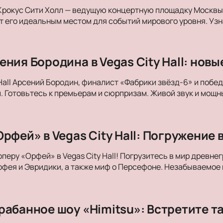
Крокус Сити Холл — ведущую концертную площадку Москвы. 
 его идеальным местом для событий мирового уровня. Уз
ния Бородина в Vegas City Hall: нов
 Hall Арсений Бородин, финалист «Фабрики звёзд-6» и побе
. Готовьтесь к премьерам и сюрпризам. Живой звук и мощны
рфей» в Vegas City Hall: Погружение 
оперу «Орфей» в Vegas City Hall! Погрузитесь в мир древн
фея и Эвридики, а также миф о Персефоне. Незабываемое
рабанное шоу «Himitsu»: Встретите т