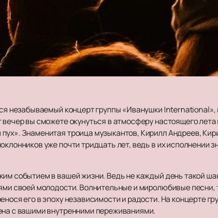
тся незабываемый концерт группы «Иванушки International»,
 вечер вы сможете окунуться в атмосферу настоящего лета 
пух». Знаменитая троица музыкантов, Кирилл Андреев, Кири
оклонников уже почти тридцать лет, ведь в их исполнении 
ким событием в вашей жизни. Ведь не каждый день такой ша
ями своей молодости. Волнительные и миролюбивые песни, та
енося его в эпоху независимости и радости. На концерте г
ена с вашими внутренними переживаниями.