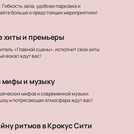
Гибкость зала, удобная парковка и
найте больше о предстоящих мероприятиях!
ые хиты и премьеры
дитель «Главной сцены», исполнит свои хиты
й вокал ждут вас!
в мифы и музыку
егреческих мифов и современной музыки.
 шоу и потрясающая атмосфера ждут вас!
айну ритмов в Крокус Сити