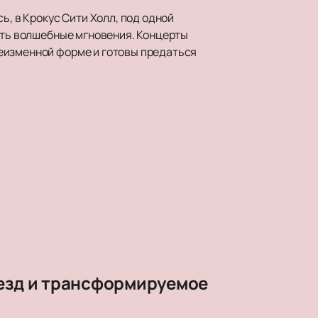
ь, в Крокус Сити Холл, под одной
жить волшебные мгновения. Концерты
еизменной форме и готовы предаться
везд и трансформируемое