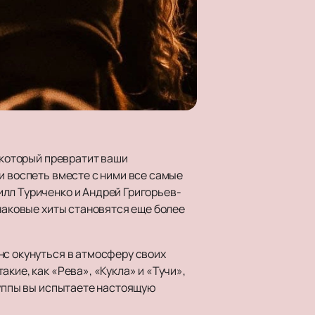
 который превратит ваши
и воспеть вместе с ними все самые
лл Туриченко и Андрей Григорьев-
знаковые хиты становятся еще более
нс окунуться в атмосферу своих
кие, как «Рева», «Кукла» и «Тучи»,
руппы вы испытаете настоящую