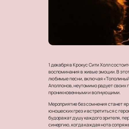
1 декабря в Крокус Сити Холл состои
воспоминания в живые эмоции. В этот
любимые песни, включая «Тополиный 
Аполлонов, неутомимо радует своих п
проникновенными и волнующими.
Мероприятие без сомнения станет яр
юношеских грез и встретиться с геро
будоражат душу каждого зрителя, пер
синергию, когда каждая нота сопряж