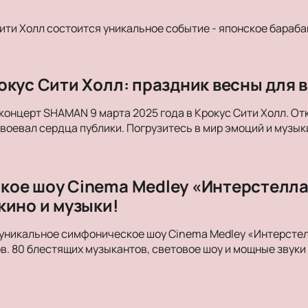
Сити Холл состоится уникальное событие - японское бараба
окус Сити Холл: праздник весны для в
концерт SHAMAN 9 марта 2025 года в Крокус Сити Холл. От
авоевал сердца публики. Погрузитесь в мир эмоций и музык
ое шоу Cinema Medley «Интерстеллар
кино и музыки!
уникальное симфоническое шоу Cinema Medley «Интерстелл
в. 80 блестящих музыкантов, световое шоу и мощные зву