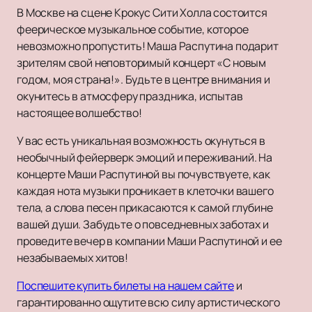
В Москве на сцене Крокус Сити Холла состоится
феерическое музыкальное событие, которое
невозможно пропустить! Маша Распутина подарит
зрителям свой неповторимый концерт «С новым
годом, моя страна!». Будьте в центре внимания и
окунитесь в атмосферу праздника, испытав
настоящее волшебство!
У вас есть уникальная возможность окунуться в
необычный фейерверк эмоций и переживаний. На
концерте Маши Распутиной вы почувствуете, как
каждая нота музыки проникает в клеточки вашего
тела, а слова песен прикасаются к самой глубине
вашей души. Забудьте о повседневных заботах и
проведите вечер в компании Маши Распутиной и ее
незабываемых хитов!
Поспешите купить билеты на нашем сайте
и
гарантированно ощутите всю силу артистического