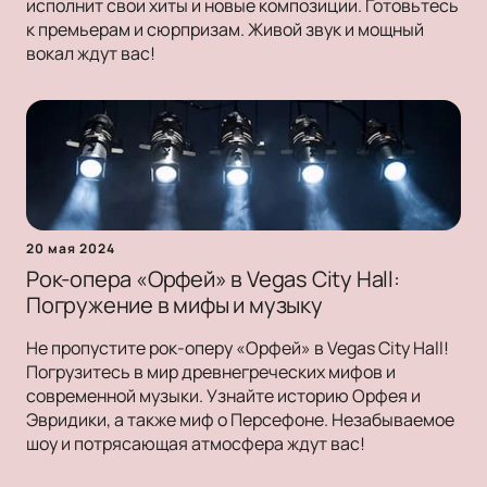
исполнит свои хиты и новые композиции. Готовьтесь
к премьерам и сюрпризам. Живой звук и мощный
вокал ждут вас!
20 мая 2024
Рок-опера «Орфей» в Vegas City Hall:
Погружение в мифы и музыку
Не пропустите рок-оперу «Орфей» в Vegas City Hall!
Погрузитесь в мир древнегреческих мифов и
современной музыки. Узнайте историю Орфея и
Эвридики, а также миф о Персефоне. Незабываемое
шоу и потрясающая атмосфера ждут вас!