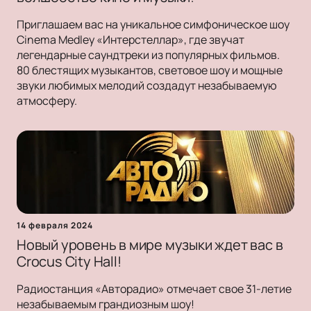
Приглашаем вас на уникальное симфоническое шоу
Cinema Medley «Интерстеллар», где звучат
легендарные саундтреки из популярных фильмов.
80 блестящих музыкантов, световое шоу и мощные
звуки любимых мелодий создадут незабываемую
атмосферу.
14 февраля 2024
Новый уровень в мире музыки ждет вас в
Crocus City Hall!
Радиостанция «Авторадио» отмечает свое 31-летие
незабываемым грандиозным шоу!