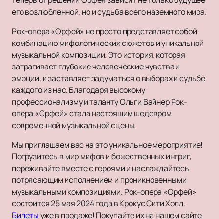
теперь от решений Орфея зависит не только будущее
его возлюбленной, но и судьба всего наземного мира.
Рок-опера «Орфей» не просто представляет собой
комбинацию мифологических сюжетов и уникальной
музыкальной композиции. Это история, которая
затрагивает глубокие человеческие чувства и
эмоции, и заставляет задуматься о выборах и судьбе
каждого из нас. Благодаря высокому
профессионализму и таланту Ольги Вайнер Рок-
опера «Орфей» стала настоящим шедевром
современной музыкальной сцены.
Мы приглашаем вас на это уникальное мероприятие!
Погрузитесь в мир мифов и божественных интриг,
переживайте вместе с героями и наслаждайтесь
потрясающим исполнением и проникновенными
музыкальными композициями. Рок-опера «Орфей»
состоится 25 мая 2024 года в Крокус Сити Холл.
Билеты
уже в продаже! Покупайте их на нашем сайте