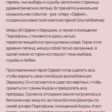
героям, чьи выборы и судьбы заполнили страницы
древнегреческих легенд. Встречайте уникальное
музыкальное событие - рок-оперу «Орфей»,
созданную известной композиторкой Ольгой Вайнер.
Мифы об Орфее и Эвридике, а также о похищении
Персефоны, становятся здесь нитью,
переплетающейся в причудливом узоре. Герои этих
древних легенд, между собой тесно связанные, в
одной новой истории исследуют темы выбора,
судьбы и любви.
Прославленный герой Орфей готов сделать все,
чтобы вернуть свою погибшую возлюбленную
Эвридику. Он спускается в царство мертвых, чтобы
сразиться с самим Аидом и преодолеть все
преграды. Однако в это время земля погрузилась в
бесконечную зиму из-за тоски богини Деметры по
своей дочери Персефоне, похищенной Аидом. И вот