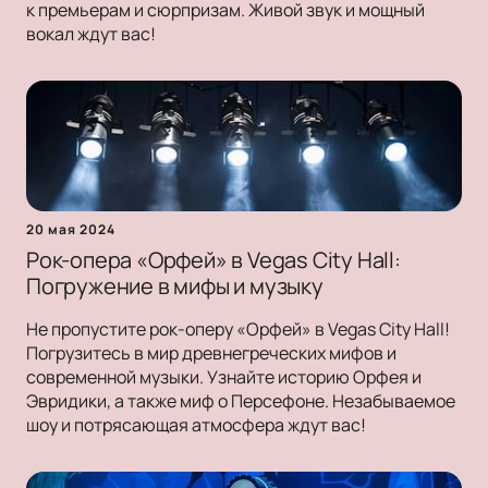
к премьерам и сюрпризам. Живой звук и мощный
вокал ждут вас!
20 мая 2024
Рок-опера «Орфей» в Vegas City Hall:
Погружение в мифы и музыку
Не пропустите рок-оперу «Орфей» в Vegas City Hall!
Погрузитесь в мир древнегреческих мифов и
современной музыки. Узнайте историю Орфея и
Эвридики, а также миф о Персефоне. Незабываемое
шоу и потрясающая атмосфера ждут вас!