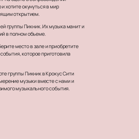
и хотите окунуться в мир
оящим открытием.
ей группы Пикник. Их музыка манит и
ий в полном объеме.
берите место в зале и приобретите
события, которое приготовила
те группы Пикник в Крокус Сити
змерение музыки вместе с нами и
римого музыкального события.