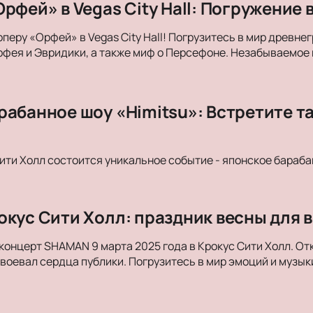
рфей» в Vegas City Hall: Погружение 
оперу «Орфей» в Vegas City Hall! Погрузитесь в мир древн
фея и Эвридики, а также миф о Персефоне. Незабываемое
рабанное шоу «Himitsu»: Встретите т
Сити Холл состоится уникальное событие - японское бараба
окус Сити Холл: праздник весны для в
концерт SHAMAN 9 марта 2025 года в Крокус Сити Холл. От
авоевал сердца публики. Погрузитесь в мир эмоций и музык