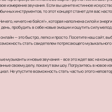
ое измерение звучания. Если вы цените истинное искусство 
бычных инструментов, то этот концерт станет для вас наст
ичего, ничего не бойся!», которая наполнена силой и энерги
день, пробудить в себе новые эмоции и ощутить силу мелод
онлайн — это быстро, легко и просто. Посетите наш сайт, вы
возможность стать свидетелем потрясающего музыкального 
 музыканты и новые звучания – все это ждет вас на концер
нные своему делу, покажут вам шоу. Погрузитесь в новое и
циал. Не упустите возможность стать частью этого неповто