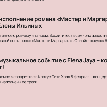
исполнение романа «Мастер и Маргар
Елены Ильиных
тенное с рок-шоу и танцем. Восхититесь всемирно извест
вной постановке «Мастер и Маргарита». Онлайн-покупка б
музыкальное событие с Elena Jaya – к
т!
емое мероприятие в Крокус Сити Холл 6 февраля – концерт 
 наполнены ее треки