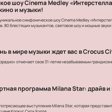
ое шоу Cinema Medley «Интерстеллар
кино и музыки!
уникальное симфоническое шоу Cinema Medley «Интерстелл
в. 80 блестящих музыкантов, световое шоу и мощные зву
ь в мире музыки ждет вас в Crocus Cit
орадио» отмечает свое 31-летие незабываемым грандиозн
тная программа Milana Star: драйв и
потрясающее выступление Milana Star, которая представи
сцене Крокус Сити Холла.