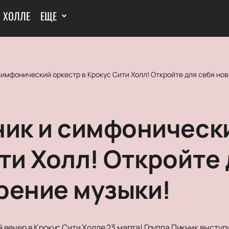
И ХОЛЛЕ
ЕЩЕ
симфонический оркестр в Крокус Сити Холл! Откройте для себя но
ник и симфоническ
ти Холл! Откройте 
рение музыки!
вечер в Крокус Сити Холле 23 марта! Группа Пикник выступ