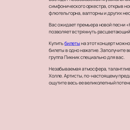
симфонического оркестра, открыв нов
флюгельгорна, валторны и других нео
Вас ожидает премьера новой песни «Н
позволяет встряхнуть расцветающий 
Купить
билеты
на этот концерт можно 
билеты в одно нажатие. Заполучите 
группа Пикник специально для вас.
Незабываемая атмосфера, талантливые
Холле. Артисты, по-настоящему преда
ощутите весь ее великолепный потен