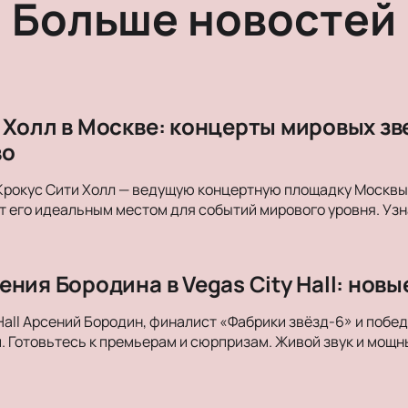
Больше новостей
 Холл в Москве: концерты мировых з
во
Крокус Сити Холл — ведущую концертную площадку Москвы. 
 его идеальным местом для событий мирового уровня. Уз
ния Бородина в Vegas City Hall: нов
 Hall Арсений Бородин, финалист «Фабрики звёзд-6» и побе
. Готовьтесь к премьерам и сюрпризам. Живой звук и мощны