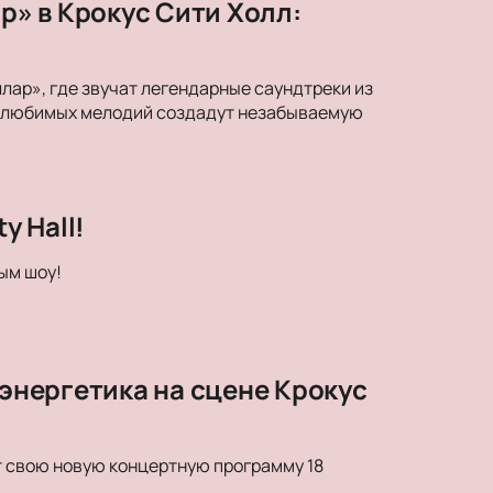
» в Крокус Сити Холл:
ар», где звучат легендарные саундтреки из
ки любимых мелодий создадут незабываемую
y Hall!
ым шоу!
 энергетика на сцене Крокус
т свою новую концертную программу 18