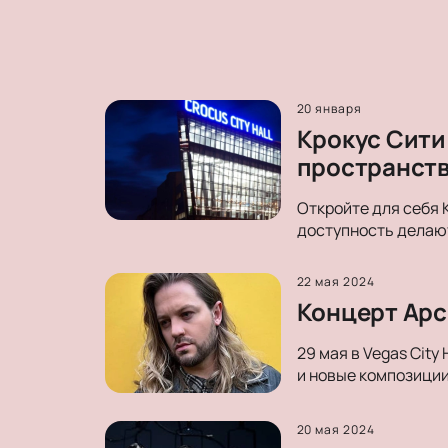
20 января
Крокус Сити
пространст
Откройте для себя 
доступность делают
22 мая 2024
Концерт Арсе
29 мая в Vegas City
и новые композиции
20 мая 2024