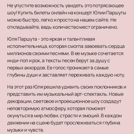
Не упустите возможность увидеть это потрясающее
шоу! Купить билеты онлайн на концерт Юлии Паршуты
можно быстро, легко и просто на нашем сайте. Не
откладывайте, ведь количество мест ограничено.
Юля Паршута - это яркая и талантливая
исполнительница, которая смогла завоевать сердца
миллионов своими песнями. В ее музыке сочетается
инди-поп и рок, а тексты песен берут за душу с
первых аккордов. Ее голос проникает в самые
глубины души и заставляет переживать каждую ноту.
На этот раз Юля решила удивить своих поклонников и
представить им музыкальный арт-спектакль. Новые
декорации, световое и проекционное шоу создадут
неповторимую атмосферу, которая поможет
окунуться в мир любви, страсти и эмоций. В каждом
движении на сцене будет прослеживаться глубина
музыки и чувств.