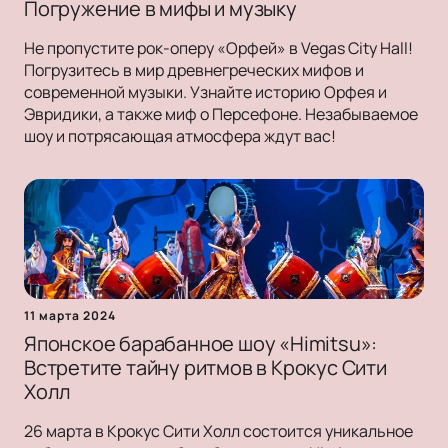
Погружение в мифы и музыку
Не пропустите рок-оперу «Орфей» в Vegas City Hall!
Погрузитесь в мир древнегреческих мифов и
современной музыки. Узнайте историю Орфея и
Эвридики, а также миф о Персефоне. Незабываемое
шоу и потрясающая атмосфера ждут вас!
11 марта 2024
Японское барабанное шоу «Himitsu»:
Встретите тайну ритмов в Крокус Сити
Холл
26 марта в Крокус Сити Холл состоится уникальное