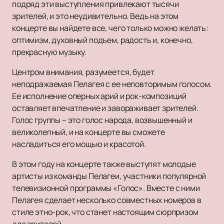
подряд эти выступления привлекают тысячи
зрителей, и это неудивительно. Ведь на этом
концерте вы найдете все, чего только можно желать:
оптимизм, духовный подъем, радость и, конечно,
прекрасную музыку.
Центром внимания, разумеется, будет
неподражаемая Пелагея с ее неповторимым голосом.
Ее исполнение оперных арий и рок-композиций
оставляет впечатление и завораживает зрителей.
Голос группы – это голос народа, возвышенный и
великолепный, и на концерте вы сможете
насладиться его мощью и красотой.
В этом году на концерте также выступят молодые
артисты из команды Пелагеи, участники популярной
телевизионной программы «Голос». Вместе с ними
Пелагея сделает несколько совместных номеров в
стиле этно-рок, что станет настоящим сюрпризом