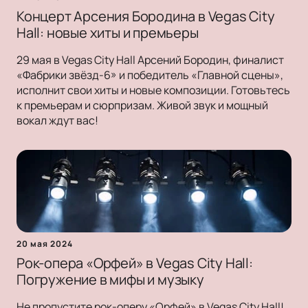
Концерт Арсения Бородина в Vegas City
Hall: новые хиты и премьеры
29 мая в Vegas City Hall Арсений Бородин, финалист
«Фабрики звёзд-6» и победитель «Главной сцены»,
исполнит свои хиты и новые композиции. Готовьтесь
к премьерам и сюрпризам. Живой звук и мощный
вокал ждут вас!
20 мая 2024
Рок-опера «Орфей» в Vegas City Hall:
Погружение в мифы и музыку
Не пропустите рок-оперу «Орфей» в Vegas City Hall!