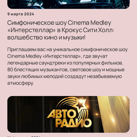
9 марта 2024
Симфоническое шоу Cinema Medley
«Интерстеллар» в Крокус Сити Холл:
волшебство кино и музыки!
Приглашаем вас на уникальное симфоническое шоу
Cinema Medley «Интерстеллар», где звучат
легендарные саундтреки из популярных фильмов.
80 блестящих музыкантов, световое шоу и мощные
звуки любимых мелодий создадут незабываемую
атмосферу.