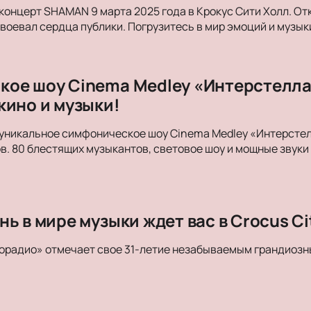
концерт SHAMAN 9 марта 2025 года в Крокус Сити Холл. От
авоевал сердца публики. Погрузитесь в мир эмоций и музык
ое шоу Cinema Medley «Интерстеллар
кино и музыки!
уникальное симфоническое шоу Cinema Medley «Интерстелл
в. 80 блестящих музыкантов, световое шоу и мощные зву
ь в мире музыки ждет вас в Crocus Cit
орадио» отмечает свое 31-летие незабываемым грандиозн