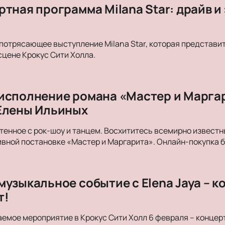
тная программа Milana Star: драйв и
потрясающее выступление Milana Star, которая представи
сцене Крокус Сити Холла.
исполнение романа «Мастер и Маргар
Елены Ильиных
тенное с рок-шоу и танцем. Восхититесь всемирно извест
вной постановке «Мастер и Маргарита». Онлайн-покупка б
музыкальное событие с Elena Jaya – к
т!
емое мероприятие в Крокус Сити Холл 6 февраля – концерт 