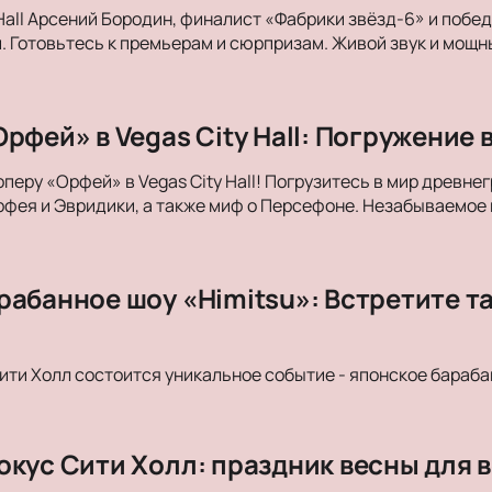
 Hall Арсений Бородин, финалист «Фабрики звёзд-6» и побе
. Готовьтесь к премьерам и сюрпризам. Живой звук и мощны
рфей» в Vegas City Hall: Погружение 
оперу «Орфей» в Vegas City Hall! Погрузитесь в мир древн
фея и Эвридики, а также миф о Персефоне. Незабываемое
рабанное шоу «Himitsu»: Встретите т
Сити Холл состоится уникальное событие - японское бараба
окус Сити Холл: праздник весны для в