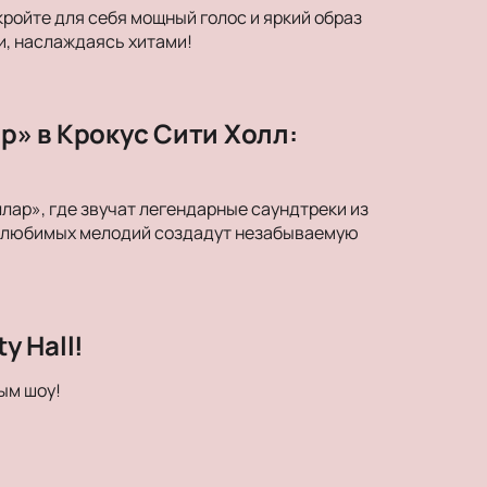
кройте для себя мощный голос и яркий образ
и, наслаждаясь хитами!
» в Крокус Сити Холл:
ар», где звучат легендарные саундтреки из
ки любимых мелодий создадут незабываемую
y Hall!
ым шоу!