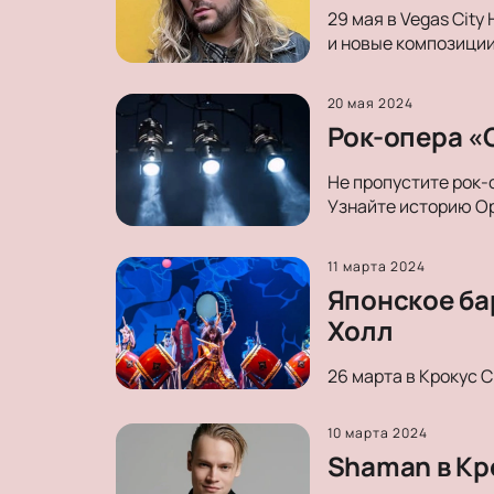
29 мая в Vegas City
и новые композиции
20 мая 2024
Рок-опера «О
Не пропустите рок-
Узнайте историю Ор
11 марта 2024
Японское ба
Холл
26 марта в Крокус 
10 марта 2024
Shaman в Кр