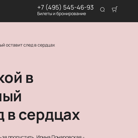
+7 (495) 545-46-93
Билеты и бронирование
ый оставит след в сердцах
кой в
мый
д в сердцах
ьзя пропустить. Ирина Понаровская -