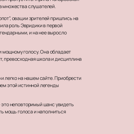
ца множества слушателей.
пот”, овации зрителей пришлись на
нила роль Эвридики в первой
егендарными, и на нее выросло
 мощному голосу. Она обладает
т, превосходная школа и дисциплина
 и легко на нашем сайте. Приобрести
ием этой истинной легенды
- это неповторимый шанс увидеть
ть мощь голоса и наполниться