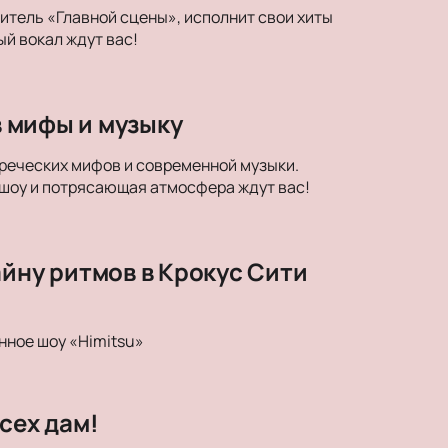
дитель «Главной сцены», исполнит свои хиты
й вокал ждут вас!
в мифы и музыку
егреческих мифов и современной музыки.
 шоу и потрясающая атмосфера ждут вас!
айну ритмов в Крокус Сити
нное шоу «Himitsu»
сех дам!