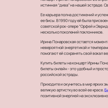
истинная “дива” на нашей эстраде. 
Ее карьера полна достижений и успе
ее бисы. В 1990 году ей была присво
советской рок-опере “Орфей и Эвриди
несколько поколений поклонников.
Ирина Понаровская остается момент
невероятной энергетикой и темперам
помогают ей сохранять свой вокал в
Купить билеты на концерт Ирины Пона
билеты онлайн - это удобный и прос
российской эстрады.
Приходите и окунитесь в мир ярких 
великую артистку во всей ее красе.
Б
позитивной энергией на эксклюзивн