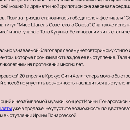
Своей мощной и драматичной хрипотцой она завоевала серд
хов. Певица трижды становилась победителем фестиваля “Со
ена титул “Мисс Шанель Советского Союза”. Она также испол
ка” и выступала с Тото Кутуньо. Ее кинороли и хиты стали л
ально узнаваемой благодаря своему неповторимому стилю и
ентом, которые пронизывают каждое ее выступление. Талан
еликолепным на протяжении многих лет.
ровской 20 апреля в Крокус Сити Холл теперь можно быстро
той способ не упустить возможность насладиться выступлен
эмоций и незабываемой музыки. Концерт Ирины Понаровской 
илеты
уже в продаже, не упустите возможность почувствова
ом выступлении Ирины Понаровской.