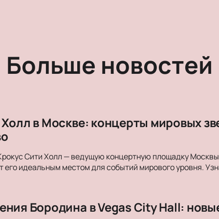
Больше новостей
 Холл в Москве: концерты мировых з
во
Крокус Сити Холл — ведущую концертную площадку Москвы. 
 его идеальным местом для событий мирового уровня. Уз
ния Бородина в Vegas City Hall: нов