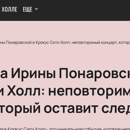
И ХОЛЛЕ
ЕЩЕ
ы Понаровской в Крокус Сити Холл: неповторимый концерт, котор
а Ирины Понаровс
и Холл: неповтори
торый оставит сле
 в Крокус Сити Холл - это уникальное событие, которое нел