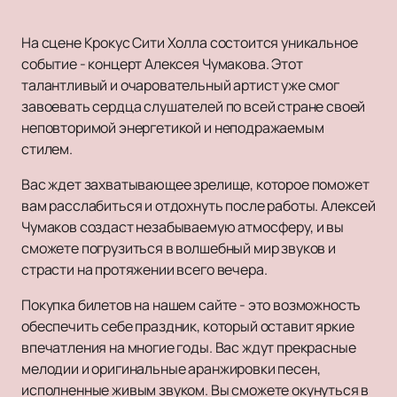
На сцене Крокус Сити Холла состоится уникальное
событие - концерт Алексея Чумакова. Этот
талантливый и очаровательный артист уже смог
завоевать сердца слушателей по всей стране своей
неповторимой энергетикой и неподражаемым
стилем.
Вас ждет захватывающее зрелище, которое поможет
вам расслабиться и отдохнуть после работы. Алексей
Чумаков создаст незабываемую атмосферу, и вы
сможете погрузиться в волшебный мир звуков и
страсти на протяжении всего вечера.
Покупка билетов на нашем сайте - это возможность
обеспечить себе праздник, который оставит яркие
впечатления на многие годы. Вас ждут прекрасные
мелодии и оригинальные аранжировки песен,
исполненные живым звуком. Вы сможете окунуться в